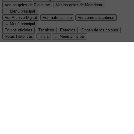
Ver los goles de Riquelme
Ver los goles de Maradona
← Menú principal
Ver Archivo Digital
Ver material libre
Ver cómo suscribirse
← Menú principal
Títulos oficiales
Técnicos
Estadios
Origen de los colores
Notas históricas
Trivia
← Menú principal