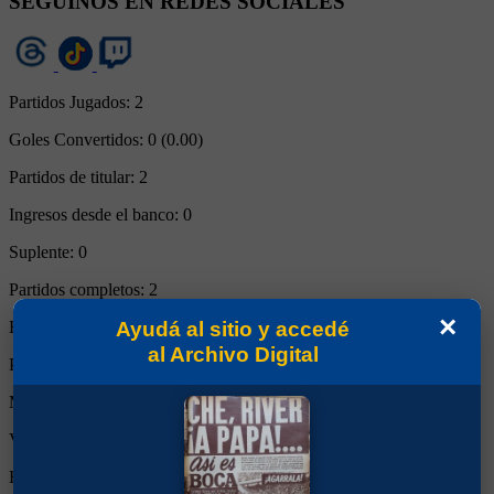
SEGUINOS EN REDES SOCIALES
Partidos Jugados:
2
Goles Convertidos:
0 (0.00)
Partidos de titular:
2
Ingresos desde el banco:
0
Suplente:
0
Partidos completos:
2
×
Ayudá al sitio y accedé
Expulsiones:
0
al Archivo Digital
Partidos reemplazado:
0
Minutos Disputados:
180
Victorias:
2
Empates:
0