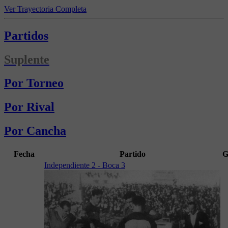
Ver Trayectoria Completa
Partidos
Suplente
Por Torneo
Por Rival
Por Cancha
Fecha
Partido
G
Independiente 2 - Boca 3