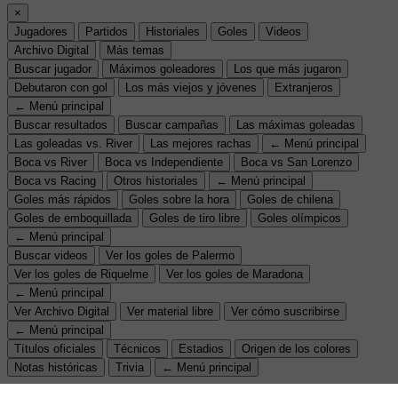
×
Jugadores
Partidos
Historiales
Goles
Videos
Archivo Digital
Más temas
Buscar jugador
Máximos goleadores
Los que más jugaron
Debutaron con gol
Los más viejos y jóvenes
Extranjeros
← Menú principal
Buscar resultados
Buscar campañas
Las máximas goleadas
Las goleadas vs. River
Las mejores rachas
← Menú principal
Boca vs River
Boca vs Independiente
Boca vs San Lorenzo
Boca vs Racing
Otros historiales
← Menú principal
Goles más rápidos
Goles sobre la hora
Goles de chilena
Goles de emboquillada
Goles de tiro libre
Goles olímpicos
← Menú principal
Buscar videos
Ver los goles de Palermo
Ver los goles de Riquelme
Ver los goles de Maradona
← Menú principal
Ver Archivo Digital
Ver material libre
Ver cómo suscribirse
← Menú principal
Títulos oficiales
Técnicos
Estadios
Origen de los colores
Notas históricas
Trivia
← Menú principal