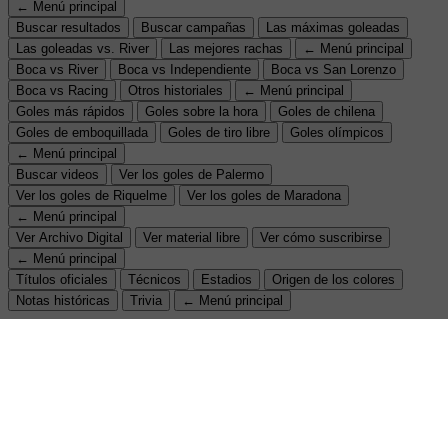
← Menú principal
Buscar resultados
Buscar campañas
Las máximas goleadas
Las goleadas vs. River
Las mejores rachas
← Menú principal
Boca vs River
Boca vs Independiente
Boca vs San Lorenzo
Boca vs Racing
Otros historiales
← Menú principal
Goles más rápidos
Goles sobre la hora
Goles de chilena
Goles de emboquillada
Goles de tiro libre
Goles olímpicos
← Menú principal
Buscar videos
Ver los goles de Palermo
Ver los goles de Riquelme
Ver los goles de Maradona
← Menú principal
Ver Archivo Digital
Ver material libre
Ver cómo suscribirse
← Menú principal
Títulos oficiales
Técnicos
Estadios
Origen de los colores
Notas históricas
Trivia
← Menú principal