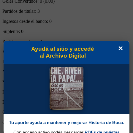
Goles Convertidos:
0 (0.00)
Partidos de titular:
3
Ingresos desde el banco:
0
Suplente:
0
Partidos completos:
1
×
Ayudá al sitio y accedé
Expulsiones:
0
al Archivo Digital
Partidos reemplazado:
2
Minutos Disputados:
207
Victorias:
0
Empates:
0
Derrotas:
2
Goles de Boca:
1
Goles rivales:
4
Tu aporte ayuda a mantener y mejorar Historia de Boca.
Con acceso activo podés descargar
PDFs de revistas
Partidos perdido por ambos: 1