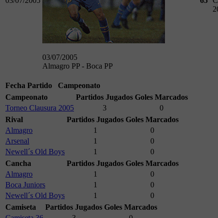
03/07/2005
65
C
2
03/07/2005
Almagro PP - Boca PP
Fecha
Partido
Campeonato
Campeonato
Partidos Jugados
Goles Marcados
Torneo Clausura 2005
3
0
Rival
Partidos Jugados
Goles Marcados
Almagro
1
0
Arsenal
1
0
Newell´s Old Boys
1
0
Cancha
Partidos Jugados
Goles Marcados
Almagro
1
0
Boca Juniors
1
0
Newell´s Old Boys
1
0
Camiseta
Partidos Jugados
Goles Marcados
Camiseta 36
3
0