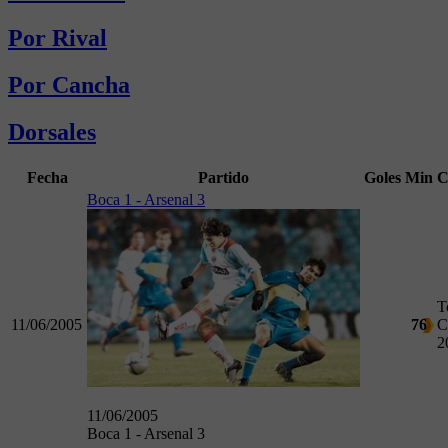
Por Rival
Por Cancha
Dorsales
Fecha
Partido
Goles
Min
C
Boca 1 - Arsenal 3
T
11/06/2005
76
C
2
11/06/2005
Boca 1 - Arsenal 3