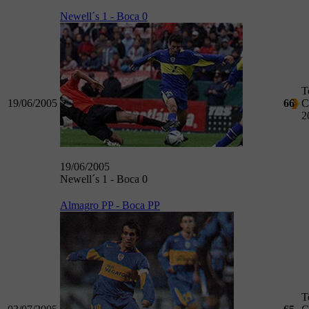
Newell´s 1 - Boca 0
T
19/06/2005
66
C
2
19/06/2005
Newell´s 1 - Boca 0
Almagro PP - Boca PP
T