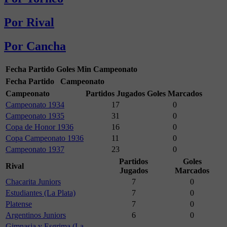
Por Rival
Por Cancha
Fecha
Partido
Goles
Min
Campeonato
Fecha
Partido
Campeonato
Campeonato
Partidos Jugados
Goles Marcados
Campeonato 1934
17
0
Campeonato 1935
31
0
Copa de Honor 1936
16
0
Copa Campeonato 1936
11
0
Campeonato 1937
23
0
Partidos
Goles
Rival
Jugados
Marcados
Chacarita Juniors
7
0
Estudiantes (La Plata)
7
0
Platense
7
0
Argentinos Juniors
6
0
Gimnasia y Esgrima (La