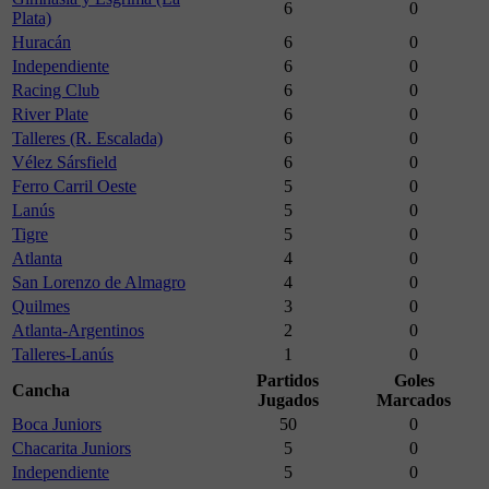
6
0
Plata)
Huracán
6
0
Independiente
6
0
Racing Club
6
0
River Plate
6
0
Talleres (R. Escalada)
6
0
Vélez Sársfield
6
0
Ferro Carril Oeste
5
0
Lanús
5
0
Tigre
5
0
Atlanta
4
0
San Lorenzo de Almagro
4
0
Quilmes
3
0
Atlanta-Argentinos
2
0
Talleres-Lanús
1
0
Partidos
Goles
Cancha
Jugados
Marcados
Boca Juniors
50
0
Chacarita Juniors
5
0
Independiente
5
0