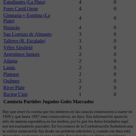
Estudiantes (La Plata)
4
0
Ferro Carril Oeste
4
0
Gimnasia y Esgrima (La
4
0
Plata)
Huracán
4
0
San Lorenzo de Almagro
3
0
Talleres (R. Escalada)
3
0
Vélez Sársfield
3
0
Argentinos Juniors
2
0
Atlanta
2
0
Lanús
2
0
Platense
2
0
Quilmes
2
0
River Plate
2
0
Racing Club
1
0
Camiseta
Partidos Jugados
Goles Marcados
Hay que tener en cuenta que los números en las casacas comenzaron a usarse en
1949 y que hasta 1997 eran consecutivos, no fijos. Esa información aparecía
sólo de manera esporádica en los medios, por lo que los datos brindados aquí
son necesariamente parciales. En los torneos de la Confederación Sudamericana
se utiliza numeración fija desde sus primeras ediciones y, cuando ese dato está
disponible, se muestra en esta sección. Estos listados no deben considerarse