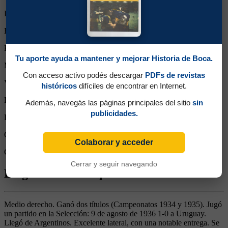
Partidos completos:
98
Expulsiones:
0
Partidos reemplazado:
0
Tu aporte ayuda a mantener y mejorar Historia de Boca.
Minutos Disputados:
8820
Con acceso activo podés descargar
PDFs de revistas
Victorias:
65
históricos
difíciles de encontrar en Internet.
Empates:
13
Además, navegás las páginas principales del sitio
sin
publicidades.
Derrotas:
20
Goles de Boca:
261
Colaborar y acceder
Goles rivales:
119
Cerrar y seguir navegando
Biografía de Enrique Pedro Vernieres
Medio derecho. Ganó dos títulos (Campeonatos 1934 y 1935). Jugó
un partido en la Selección: 9 de agosto de 1936 1-0 a Uruguay.
Llegó de Argentinos. Excelente lateral, con una notable entrega. Se