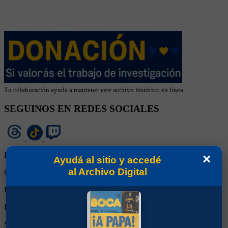
Tu colaboración ayuda a mantener este archivo histórico en línea
SEGUINOS EN REDES SOCIALES
Partidos Jugados:
98
×
Ayudá al sitio y accedé
al Archivo Digital
Goles Convertidos:
0 (0.00)
Partidos de titular:
98
Ingresos desde el banco:
0
Suplente:
0