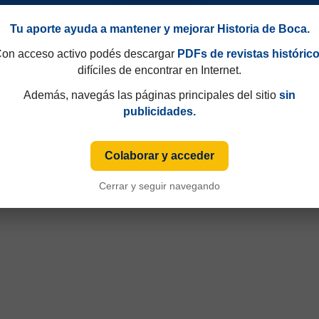
Tu aporte ayuda a mantener y mejorar Historia de Boca.
on acceso activo podés descargar
PDFs de revistas históric
difíciles de encontrar en Internet.
Además, navegás las páginas principales del sitio
sin
publicidades.
49 y que hasta 1997 eran consecutivos, no fijos. Esa información aparecía sólo de
iza numeración fija desde sus primeras ediciones y, cuando ese dato está disponible
Colaborar y acceder
Cerrar y seguir navegando