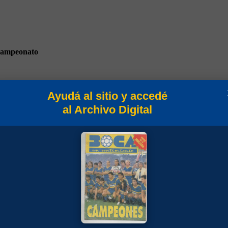
ampeonato
Ayudá al sitio y accedé
al Archivo Digital
lasificación 1987/88