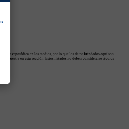
os
 manera esporádica en los medios, por lo que los datos brindados aquí son
, se muestra en esta sección. Estos listados no deben considerarse récords