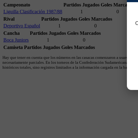
Campeonato
Partidos Jugados
Goles Marcados
Liguilla Clasificación 1987/88
1
0
Rival
Partidos Jugados
Goles Marcados
C
Deportivo Español
1
0
Cancha
Partidos Jugados
Goles Marcados
Boca Juniors
1
0
Camiseta
Partidos Jugados
Goles Marcados
Hay que tener en cuenta que los números en las casacas comenzaron a usarse en 19
necesariamente parciales. En los torneos de la Confederación Sudamericana se util
históricos totales, sino registros limitados a la información cargada en la base.