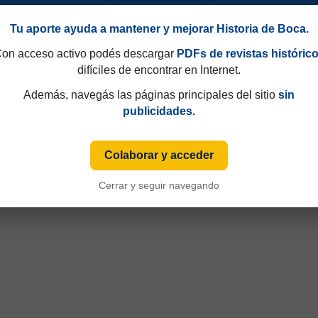
Tu aporte ayuda a mantener y mejorar Historia de Boca.
on acceso activo podés descargar
PDFs de revistas históric
difíciles de encontrar en Internet.
Además, navegás las páginas principales del sitio
sin
publicidades.
49 y que hasta 1997 eran consecutivos, no fijos. Esa información aparecía sólo de
iza numeración fija desde sus primeras ediciones y, cuando ese dato está disponible
Colaborar y acceder
Cerrar y seguir navegando