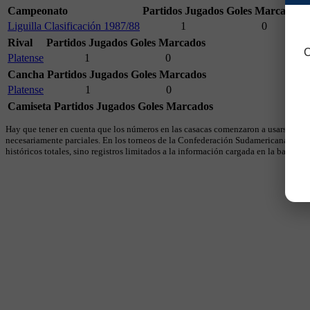
Campeonato
Partidos Jugados
Goles Marcados
Liguilla Clasificación 1987/88
1
0
Rival
Partidos Jugados
Goles Marcados
C
Platense
1
0
Cancha
Partidos Jugados
Goles Marcados
Platense
1
0
Camiseta
Partidos Jugados
Goles Marcados
Hay que tener en cuenta que los números en las casacas comenzaron a usarse en 19
necesariamente parciales. En los torneos de la Confederación Sudamericana se util
históricos totales, sino registros limitados a la información cargada en la base.