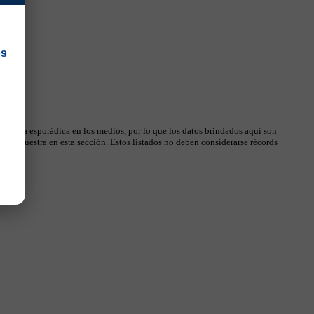
os
 manera esporádica en los medios, por lo que los datos brindados aquí son
, se muestra en esta sección. Estos listados no deben considerarse récords