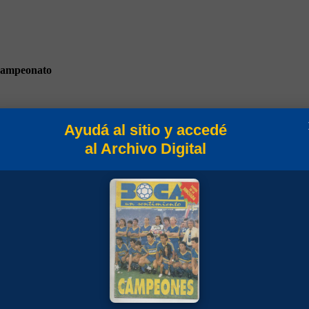
ampeonato
Ayudá al sitio y accedé
al Archivo Digital
lasificación 1987/88