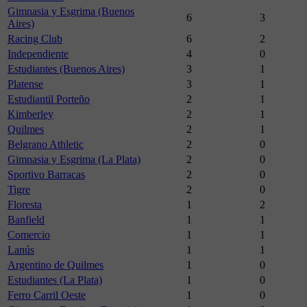
Gimnasia y Esgrima (Buenos
6
3
Aires)
Racing Club
6
2
Independiente
4
0
Estudiantes (Buenos Aires)
3
1
Platense
3
1
Estudiantil Porteño
2
1
Kimberley
2
1
Quilmes
2
1
Belgrano Athletic
2
0
Gimnasia y Esgrima (La Plata)
2
0
Sportivo Barracas
2
0
Tigre
2
0
Floresta
1
2
Banfield
1
1
Comercio
1
1
Lanús
1
1
Argentino de Quilmes
1
0
Estudiantes (La Plata)
1
0
Ferro Carril Oeste
1
0