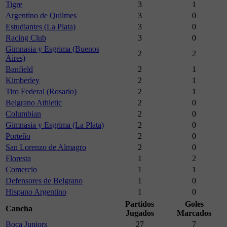
Tigre
3
1
Argentino de Quilmes
3
0
Estudiantes (La Plata)
3
0
Racing Club
3
0
Gimnasia y Esgrima (Buenos
2
2
Aires)
Banfield
2
1
Kimberley
2
1
Tiro Federal (Rosario)
2
1
Belgrano Athletic
2
0
Columbian
2
0
Gimnasia y Esgrima (La Plata)
2
0
Porteño
2
0
San Lorenzo de Almagro
2
0
Floresta
1
2
Comercio
1
1
Defensores de Belgrano
1
0
Hispano Argentino
1
0
Partidos
Goles
Cancha
Jugados
Marcados
Boca Juniors
27
7