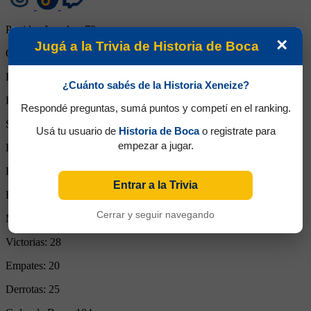
Partidos Jugados:
73
×
Jugá a la Trivia de Historia de Boca
Goles Convertidos:
22 (0.30)
Partidos de titular:
73
¿Cuánto sabés de la Historia Xeneize?
Ingresos desde el banco:
0
Respondé preguntas, sumá puntos y competí en el ranking.
Suplente:
0
Usá tu usuario de
Historia de Boca
o registrate para
empezar a jugar.
Partidos completos:
71
Expulsiones:
2
Entrar a la Trivia
Partidos reemplazado:
0
Cerrar y seguir navegando
Minutos Disputados:
6799
Victorias:
28
Empates:
20
Derrotas:
25