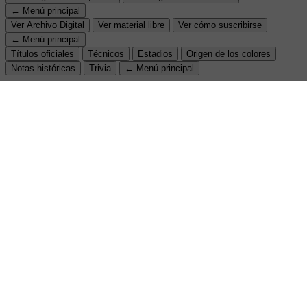
← Menú principal
Ver Archivo Digital
Ver material libre
Ver cómo suscribirse
← Menú principal
Títulos oficiales
Técnicos
Estadios
Origen de los colores
Notas históricas
Trivia
← Menú principal