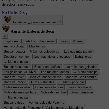
derechos reservados.
No Limits Design
Asistente: ¿qué andás buscando?
Asistente Historia de Boca
×
Jugadores
Partidos
Historiales
Goles
Videos
Archivo Digital
Más temas
Buscar jugador
Máximos goleadores
Los que más jugaron
Debutaron con gol
Los más viejos y jóvenes
Extranjeros
← Menú principal
Buscar resultados
Buscar campañas
Las máximas goleadas
Las goleadas vs. River
Las mejores rachas
← Menú principal
Boca vs River
Boca vs Independiente
Boca vs San Lorenzo
Boca vs Racing
Otros historiales
← Menú principal
Goles más rápidos
Goles sobre la hora
Goles de chilena
Goles de emboquillada
Goles de tiro libre
Goles olímpicos
← Menú principal
Buscar videos
Ver los goles de Palermo
Ver los goles de Riquelme
Ver los goles de Maradona