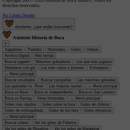
Copyright 2005 - 2026 Historia de Boca Juniors | Todos los
derechos reservados.
No Limits Design
Asistente: ¿qué andás buscando?
Asistente Historia de Boca
×
Jugadores
Partidos
Historiales
Goles
Videos
Archivo Digital
Más temas
Buscar jugador
Máximos goleadores
Los que más jugaron
Debutaron con gol
Los más viejos y jóvenes
Extranjeros
← Menú principal
Buscar resultados
Buscar campañas
Las máximas goleadas
Las goleadas vs. River
Las mejores rachas
← Menú principal
Boca vs River
Boca vs Independiente
Boca vs San Lorenzo
Boca vs Racing
Otros historiales
← Menú principal
Goles más rápidos
Goles sobre la hora
Goles de chilena
Goles de emboquillada
Goles de tiro libre
Goles olímpicos
← Menú principal
Buscar videos
Ver los goles de Palermo
Ver los goles de Riquelme
Ver los goles de Maradona