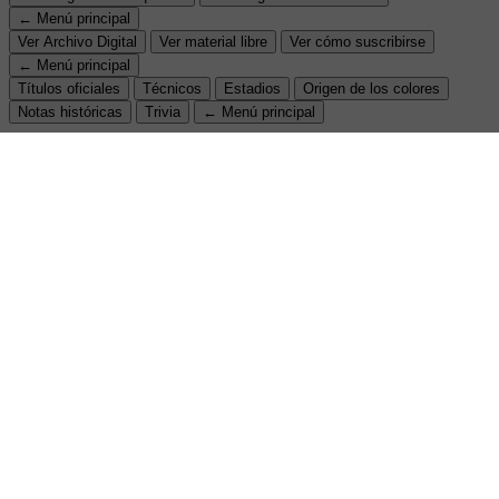
← Menú principal
Ver Archivo Digital
Ver material libre
Ver cómo suscribirse
← Menú principal
Títulos oficiales
Técnicos
Estadios
Origen de los colores
Notas históricas
Trivia
← Menú principal