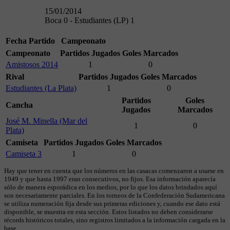
15/01/2014
Boca 0 - Estudiantes (LP) 1
Fecha
Partido
Campeonato
Campeonato
Partidos Jugados
Goles Marcados
Amistosos 2014
1
0
Rival
Partidos Jugados
Goles Marcados
Estudiantes (La Plata)
1
0
Partidos
Goles
Cancha
Jugados
Marcados
José M. Minella (Mar del
1
0
Plata)
Camiseta
Partidos Jugados
Goles Marcados
Camiseta 3
1
0
Hay que tener en cuenta que los números en las casacas comenzaron a usarse en
1949 y que hasta 1997 eran consecutivos, no fijos. Esa información aparecía
sólo de manera esporádica en los medios, por lo que los datos brindados aquí
son necesariamente parciales. En los torneos de la Confederación Sudamericana
se utiliza numeración fija desde sus primeras ediciones y, cuando ese dato está
disponible, se muestra en esta sección. Estos listados no deben considerarse
récords históricos totales, sino registros limitados a la información cargada en la
base.