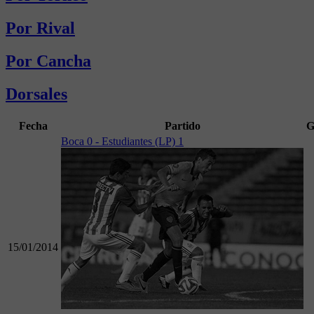
Por Rival
Por Cancha
Dorsales
Fecha
Partido
G
Boca 0 - Estudiantes (LP) 1
15/01/2014