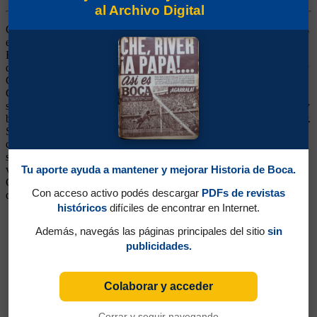
al Archivo Digital
Centro Medio. Ganó un título (Campeonato 1954). Jugó 24 partidos
en la Selección desde su llegada a Boca. Figura en Banfield, llegó a
Boca que desde el retiro de Lazzatti no había podido encontrar un 5
de importancia. Habían pasado Brattina, Magnelli, Zelaya, Salvador
Grecco y Benicio Acosta y ninguno se pudo adueñar del puesto.
Con Mouriño se terminó el problema. Sabía perfectamente cuando
salir a cortar, cuando mandar el equipo para adelante, manejaba muy
bien al equipo desde el medio, tenía personalidad y se hacía respetar.
Se ganó la admiración de todos los simpatizantes del fútbol, por su
caballerosidad y juego limpio. En el final de su trayectoria en Boca,
se ubicó de 6, como segundo zaguero central, al jugar Rattín como
volante central. En 1960 siguió su carrera en Chile, en el Green
Tu aporte ayuda a mantener y mejorar Historia de Boca.
Gross. Murió trágicamente en un accidente de aviación el 3 de abril
Con acceso activo podés descargar
PDFs de revistas
de 1961
históricos
difíciles de encontrar en Internet.
Además, navegás las páginas principales del sitio
sin
publicidades.
Colaborar y acceder
Cerrar y seguir navegando