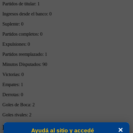
Partidos de titular:
1
Ingresos desde el banco:
0
Suplente:
0
Partidos completos:
0
Expulsiones:
0
Partidos reemplazado:
1
Minutos Disputados:
90
Victorias:
0
Empates:
1
Derrotas:
0
Goles de Boca:
2
Goles rivales:
2
Biografía de Eliseo Víctor Mouriño
×
Ayudá al sitio y accedé