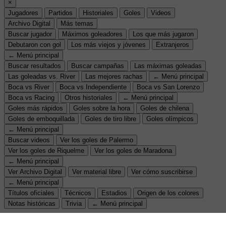
×
Jugadores
Partidos
Historiales
Goles
Videos
Archivo Digital
Más temas
Buscar jugador
Máximos goleadores
Los que más jugaron
Debutaron con gol
Los más viejos y jóvenes
Extranjeros
← Menú principal
Buscar resultados
Buscar campañas
Las máximas goleadas
Las goleadas vs. River
Las mejores rachas
← Menú principal
Boca vs River
Boca vs Independiente
Boca vs San Lorenzo
Boca vs Racing
Otros historiales
← Menú principal
Goles más rápidos
Goles sobre la hora
Goles de chilena
Goles de emboquillada
Goles de tiro libre
Goles olímpicos
← Menú principal
Buscar videos
Ver los goles de Palermo
Ver los goles de Riquelme
Ver los goles de Maradona
← Menú principal
Ver Archivo Digital
Ver material libre
Ver cómo suscribirse
← Menú principal
Títulos oficiales
Técnicos
Estadios
Origen de los colores
Notas históricas
Trivia
← Menú principal