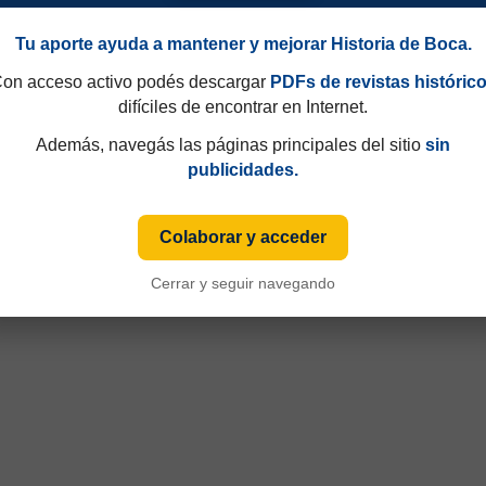
Tu aporte ayuda a mantener y mejorar Historia de Boca.
on acceso activo podés descargar
PDFs de revistas históric
difíciles de encontrar en Internet.
Además, navegás las páginas principales del sitio
sin
publicidades.
Colaborar y acceder
49 y que hasta 1997 eran consecutivos, no fijos. Esa información aparecía sólo de
Cerrar y seguir navegando
iza numeración fija desde sus primeras ediciones y, cuando ese dato está disponible