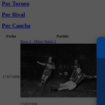
Por Torneo
Por Rival
Por Cancha
Fecha
Partido
Boca 3 - Milan (Italia) 2
17/07/1958
17/07/1958