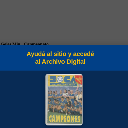
Goles
Min
Campeonato
Ayudá al sitio y accedé
al Archivo Digital
90
Amistosos 1958