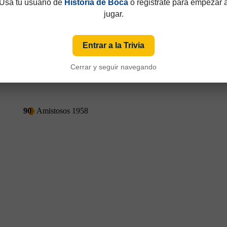
Usá tu usuario de
Historia de Boca
o registrate para empezar 
jugar.
Entrar a la Trivia
Cerrar y seguir navegando
90
Amistosos 1958