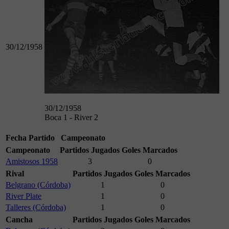
30/12/1958
30/12/1958
Boca 1 - River 2
Fecha
Partido
Campeonato
Campeonato
Partidos Jugados
Goles Marcados
Amistosos 1958
3
0
Rival
Partidos Jugados
Goles Marcados
Belgrano (Córdoba)
1
0
River Plate
1
0
Talleres (Córdoba)
1
0
Cancha
Partidos Jugados
Goles Marcados