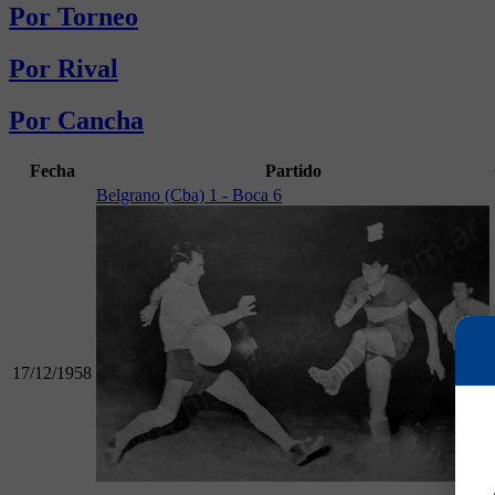
Por Torneo
Por Rival
Por Cancha
Fecha
Partido
Belgrano (Cba) 1 - Boca 6
17/12/1958