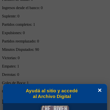
Ingresos desde el banco:
0
Suplente:
0
Partidos completos:
1
Expulsiones:
0
Partidos reemplazado:
0
Minutos Disputados:
90
Victorias:
0
Empates:
1
Derrotas:
0
Goles de Boca:
1
×
Ayudá al sitio y accedé
Goles rivales:
1
al Archivo Digital
Biografía de Edwin Andrés Cardona