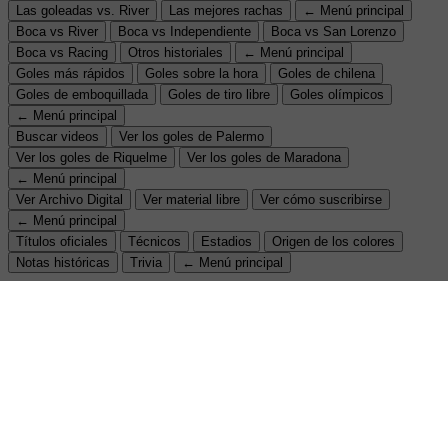
Las goleadas vs. River
Las mejores rachas
← Menú principal
Boca vs River
Boca vs Independiente
Boca vs San Lorenzo
Boca vs Racing
Otros historiales
← Menú principal
Goles más rápidos
Goles sobre la hora
Goles de chilena
Goles de emboquillada
Goles de tiro libre
Goles olímpicos
← Menú principal
Buscar videos
Ver los goles de Palermo
Ver los goles de Riquelme
Ver los goles de Maradona
← Menú principal
Ver Archivo Digital
Ver material libre
Ver cómo suscribirse
← Menú principal
Títulos oficiales
Técnicos
Estadios
Origen de los colores
Notas históricas
Trivia
← Menú principal