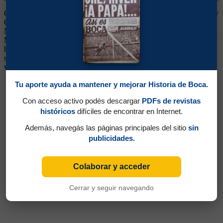
Ganó 3 títulos (Superliga 2017/2018, Copa Diego Maradona 2020 y
Copa Argentina 2021). Volante Ofensivo. Jugó en Atlético
Nacional, Independiente Santa Fe y Junior, todos de Colombia, y en
Monterrey, de México. Arribó a Boca en julio de 2017. Mostró
buenas condiciones pero lentamente fue perdiendo lugar. Continuó
su carrera en Pachuca de México. Volvió en 2020 siendo una
variante muy importante. En 2022 siguió su carrera en Racing
Tu aporte ayuda a mantener y mejorar Historia de Boca.
Con acceso activo podés descargar
PDFs de revistas
históricos
difíciles de encontrar en Internet.
Además, navegás las páginas principales del sitio
sin
publicidades.
Colaborar y acceder
Cerrar y seguir navegando