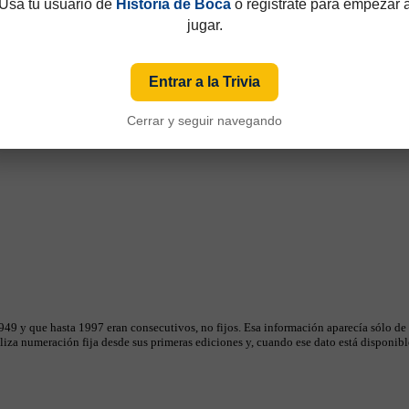
Usá tu usuario de
Historia de Boca
o registrate para empezar 
jugar.
Entrar a la Trivia
Cerrar y seguir navegando
49 y que hasta 1997 eran consecutivos, no fijos. Esa información aparecía sólo de
iza numeración fija desde sus primeras ediciones y, cuando ese dato está disponible