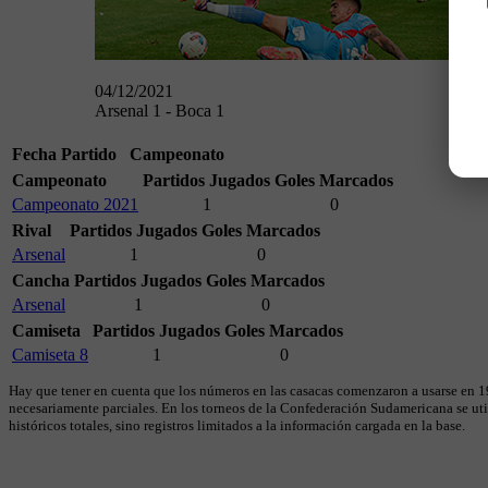
04/12/2021
Arsenal 1 - Boca 1
Fecha
Partido
Campeonato
Campeonato
Partidos Jugados
Goles Marcados
Campeonato 2021
1
0
Rival
Partidos Jugados
Goles Marcados
Arsenal
1
0
Cancha
Partidos Jugados
Goles Marcados
Arsenal
1
0
Camiseta
Partidos Jugados
Goles Marcados
Camiseta 8
1
0
Hay que tener en cuenta que los números en las casacas comenzaron a usarse en 19
necesariamente parciales. En los torneos de la Confederación Sudamericana se util
históricos totales, sino registros limitados a la información cargada en la base.