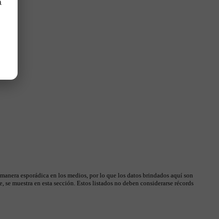
a
 manera esporádica en los medios, por lo que los datos brindados aquí son
, se muestra en esta sección. Estos listados no deben considerarse récords