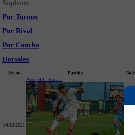
Suplente
Por Torneo
Por Rival
Por Cancha
Dorsales
Fecha
Partido
Gole
Arsenal 1 - Boca 1
04/12/2021