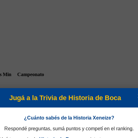
s
Min
Campeonato
Jugá a la Trivia de Historia de Boca
¿Cuánto sabés de la Historia Xeneize?
90
Campeonato 2021
Respondé preguntas, sumá puntos y competí en el ranking.