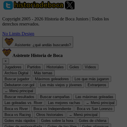
Copyright 2005 - 2026 Historia de Boca Juniors | Todos los
derechos reservados.
No Limits Design
Asistente: ¿qué andás buscando?
Asistente Historia de Boca
×
Jugadores
Partidos
Historiales
Goles
Videos
Archivo Digital
Más temas
Buscar jugador
Máximos goleadores
Los que más jugaron
Debutaron con gol
Los más viejos y jóvenes
Extranjeros
← Menú principal
Buscar resultados
Buscar campañas
Las máximas goleadas
Las goleadas vs. River
Las mejores rachas
← Menú principal
Boca vs River
Boca vs Independiente
Boca vs San Lorenzo
Boca vs Racing
Otros historiales
← Menú principal
Goles más rápidos
Goles sobre la hora
Goles de chilena
Goles de emboquillada
Goles de tiro libre
Goles olímpicos