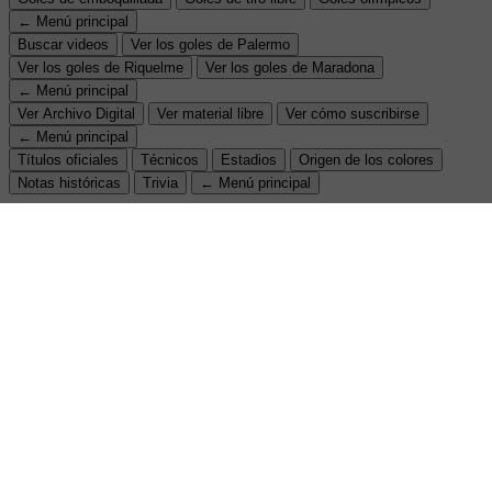
← Menú principal
Buscar videos
Ver los goles de Palermo
Ver los goles de Riquelme
Ver los goles de Maradona
← Menú principal
Ver Archivo Digital
Ver material libre
Ver cómo suscribirse
← Menú principal
Títulos oficiales
Técnicos
Estadios
Origen de los colores
Notas históricas
Trivia
← Menú principal