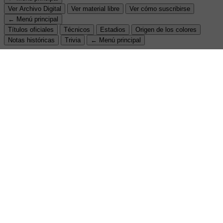
Ver Archivo Digital
Ver material libre
Ver cómo suscribirse
← Menú principal
Títulos oficiales
Técnicos
Estadios
Origen de los colores
Notas históricas
Trivia
← Menú principal