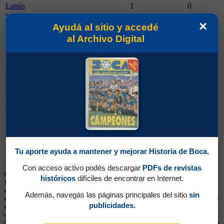
Lanús
1
0
Platense
1
0
×
Ayudá al sitio y accedé
Racing Club
1
0
al Archivo Digital
Vélez Sársfield
1
0
Partidos
Goles
Cancha
Jugados
Marcados
Ferro Carril Oeste
4
2
Gimnasia y Esgrima (La
1
0
Plata)
Huracán
1
0
Lanús
1
0
Platense
1
0
Racing Club
1
0
Vélez Sársfield
1
0
Tu aporte ayuda a mantener y mejorar Historia de Boca.
Camiseta
Partidos Jugados
Goles Marcados
Con acceso activo podés descargar
PDFs de revistas
Hay que tener en cuenta que los números en las casacas comenzaron a usarse en
históricos
difíciles de encontrar en Internet.
1949 y que hasta 1997 eran consecutivos, no fijos. Esa información aparecía
sólo de manera esporádica en los medios, por lo que los datos brindados aquí
Además, navegás las páginas principales del sitio
sin
son necesariamente parciales. En los torneos de la Confederación Sudamericana
publicidades.
se utiliza numeración fija desde sus primeras ediciones y, cuando ese dato está
disponible, se muestra en esta sección. Estos listados no deben considerarse
récords históricos totales, sino registros limitados a la información cargada en la