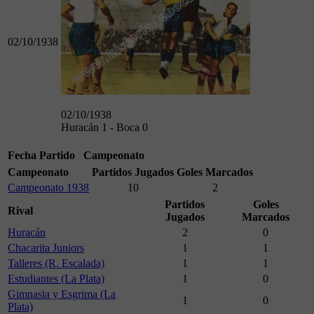
02/10/1938
02/10/1938
Huracán 1 - Boca 0
Fecha
Partido
Campeonato
Campeonato
Partidos Jugados
Goles Marcados
Campeonato 1938
10
2
Partidos
Goles
Rival
Jugados
Marcados
Huracán
2
0
Chacarita Juniors
1
1
Talleres (R. Escalada)
1
1
Estudiantes (La Plata)
1
0
Gimnasia y Esgrima (La
1
0
Plata)