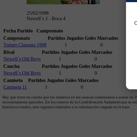
25/02/1998
Newell´s 2 - Boca 4
C
Fecha
Partido
Campeonato
Campeonato
Partidos Jugados
Goles Marcados
Torneo Clausura 1998
1
0
Rival
Partidos Jugados
Goles Marcados
Newell´s Old Boys
1
0
Cancha
Partidos Jugados
Goles Marcados
Newell´s Old Boys
1
0
Camiseta
Partidos Jugados
Goles Marcados
Camiseta 11
1
0
Hay que tener en cuenta que los números en las casacas comenzaron a usarse en 19
necesariamente parciales. En los torneos de la Confederación Sudamericana se util
históricos totales, sino registros limitados a la información cargada en la base.