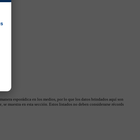
os
 manera esporádica en los medios, por lo que los datos brindados aquí son
, se muestra en esta sección. Estos listados no deben considerarse récords