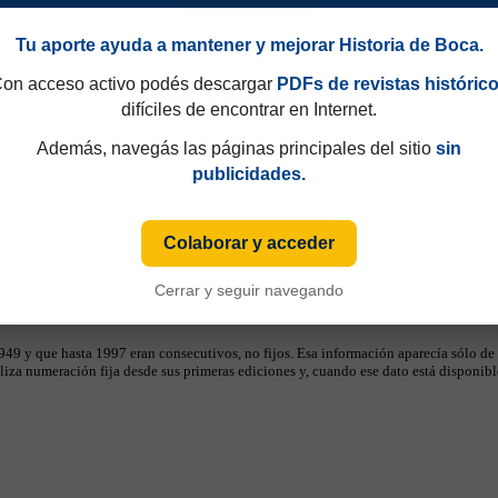
Tu aporte ayuda a mantener y mejorar Historia de Boca.
on acceso activo podés descargar
PDFs de revistas históric
difíciles de encontrar en Internet.
Además, navegás las páginas principales del sitio
sin
publicidades.
Colaborar y acceder
Cerrar y seguir navegando
49 y que hasta 1997 eran consecutivos, no fijos. Esa información aparecía sólo de
iza numeración fija desde sus primeras ediciones y, cuando ese dato está disponible