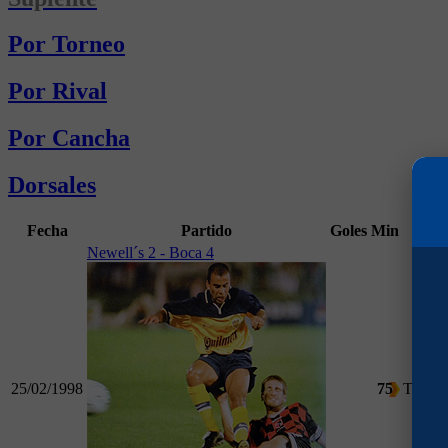
Por Torneo
Por Rival
Por Cancha
Dorsales
Fecha
Partido
Goles
Min
Ca
Newell´s 2 - Boca 4
25/02/1998
75
Torneo