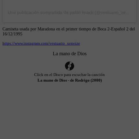
Una publicación compartida de pablo knack (@vestuario_xeneize)
Camiseta usada por Maradona en el primer tiempo de Boca 2-Español 2 del
16/12/1995
https://www.instagram.com/vestuario_xeneize
La mano de Dios
Click en el Disco para escuchar la canción
La mano de Dios - de Rodrigo (2000)