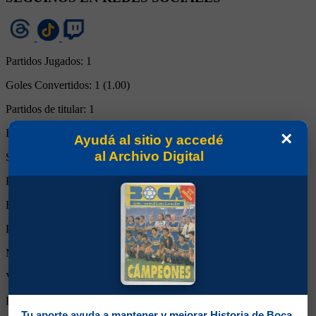
Partidos Jugados:
1
Goles Convertidos:
1 (1.00)
Partidos de titular:
1
Ingresos desde el banco:
0
×
Ayudá al sitio y accedé
al Archivo Digital
Suplente:
0
Partidos completos:
1
Expulsiones:
0
Partidos reemplazado:
0
Minutos Disputados:
90
Victorias:
1
Empates:
0
Tu aporte ayuda a mantener y mejorar Historia de Boca.