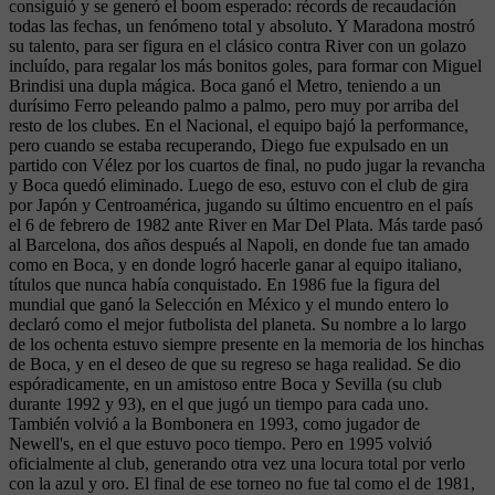
consiguió y se generó el boom esperado: récords de recaudación
todas las fechas, un fenómeno total y absoluto. Y Maradona mostró
su talento, para ser figura en el clásico contra River con un golazo
incluído, para regalar los más bonitos goles, para formar con Miguel
Brindisi una dupla mágica. Boca ganó el Metro, teniendo a un
durísimo Ferro peleando palmo a palmo, pero muy por arriba del
resto de los clubes. En el Nacional, el equipo bajó la performance,
pero cuando se estaba recuperando, Diego fue expulsado en un
partido con Vélez por los cuartos de final, no pudo jugar la revancha
y Boca quedó eliminado. Luego de eso, estuvo con el club de gira
por Japón y Centroamérica, jugando su último encuentro en el país
el 6 de febrero de 1982 ante River en Mar Del Plata. Más tarde pasó
al Barcelona, dos años después al Napoli, en donde fue tan amado
como en Boca, y en donde logró hacerle ganar al equipo italiano,
títulos que nunca había conquistado. En 1986 fue la figura del
mundial que ganó la Selección en México y el mundo entero lo
declaró como el mejor futbolista del planeta. Su nombre a lo largo
de los ochenta estuvo siempre presente en la memoria de los hinchas
de Boca, y en el deseo de que su regreso se haga realidad. Se dio
espóradicamente, en un amistoso entre Boca y Sevilla (su club
durante 1992 y 93), en el que jugó un tiempo para cada uno.
También volvió a la Bombonera en 1993, como jugador de
Newell's, en el que estuvo poco tiempo. Pero en 1995 volvió
oficialmente al club, generando otra vez una locura total por verlo
con la azul y oro. El final de ese torneo no fue tal como el de 1981,