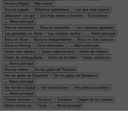
Archivo Digital
Más temas
Buscar jugador
Máximos goleadores
Los que más jugaron
Debutaron con gol
Los más viejos y jóvenes
Extranjeros
← Menú principal
Buscar resultados
Buscar campañas
Las máximas goleadas
Las goleadas vs. River
Las mejores rachas
← Menú principal
Boca vs River
Boca vs Independiente
Boca vs San Lorenzo
Boca vs Racing
Otros historiales
← Menú principal
Goles más rápidos
Goles sobre la hora
Goles de chilena
Goles de emboquillada
Goles de tiro libre
Goles olímpicos
← Menú principal
Buscar videos
Ver los goles de Palermo
Ver los goles de Riquelme
Ver los goles de Maradona
← Menú principal
Ver Archivo Digital
Ver material libre
Ver cómo suscribirse
← Menú principal
Títulos oficiales
Técnicos
Estadios
Origen de los colores
Notas históricas
Trivia
← Menú principal