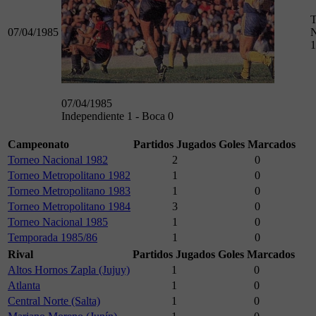
T
07/04/1985
N
1
07/04/1985
Independiente 1 - Boca 0
Campeonato
Partidos Jugados
Goles Marcados
Torneo Nacional 1982
2
0
Torneo Metropolitano 1982
1
0
Torneo Metropolitano 1983
1
0
Torneo Metropolitano 1984
3
0
Torneo Nacional 1985
1
0
Temporada 1985/86
1
0
Rival
Partidos Jugados
Goles Marcados
Altos Hornos Zapla (Jujuy)
1
0
Atlanta
1
0
Central Norte (Salta)
1
0