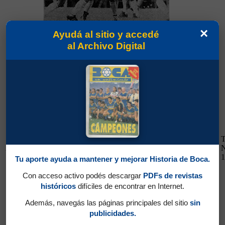
×
Ayudá al sitio y accedé
al Archivo Digital
17/02/1985
Altos H. Zapla 1 - Boca 0
Estudiantes (Río IV) 1 - Boca 1
T
24/02/1985
N
1
Tu aporte ayuda a mantener y mejorar Historia de Boca.
Con acceso activo podés descargar
PDFs de revistas
históricos
difíciles de encontrar en Internet.
Además, navegás las páginas principales del sitio
sin
24/02/1985
publicidades.
Estudiantes (Río IV) 1 - Boca 1