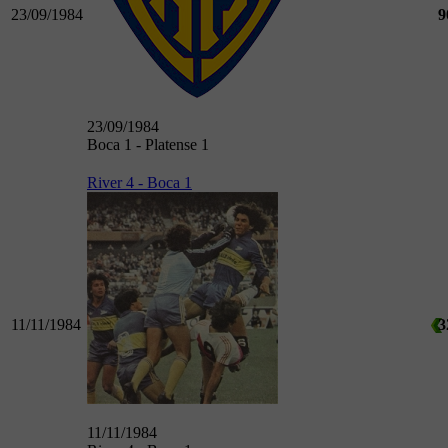
23/09/1984
9
23/09/1984
Boca 1 - Platense 1
River 4 - Boca 1
11/11/1984
3
11/11/1984