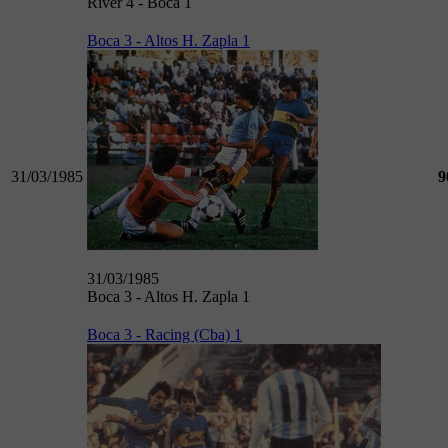
River 4 - Boca 1
Boca 3 - Altos H. Zapla 1
31/03/1985
9
31/03/1985
Boca 3 - Altos H. Zapla 1
Boca 3 - Racing (Cba) 1