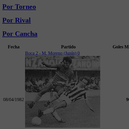
Por Torneo
Por Rival
Por Cancha
Fecha
Partido
Goles
M
Boca 2 - M. Moreno (Junín) 0
08/04/1982
9