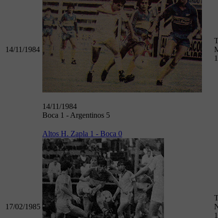
T
14/11/1984
M
1
14/11/1984
Boca 1 - Argentinos 5
Altos H. Zapla 1 - Boca 0
T
17/02/1985
N
1