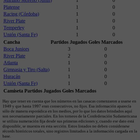
Mariano Moreno (Junín)
1
0
Platense
1
0
Racing (Córdoba)
1
0
River Plate
1
0
Temperley
1
0
Unión (Santa Fe)
1
0
Cancha
Partidos Jugados
Goles Marcados
Boca Juniors
3
0
River Plate
2
0
Atlanta
1
0
Gimnasia y Tiro (Salta)
1
0
Huracán
1
0
Unión (Santa Fe)
1
0
Camiseta
Partidos Jugados
Goles Marcados
Hay que tener en cuenta que los números en las casacas comenzaron a usarse en
1949 y que hasta 1997 eran consecutivos, no fijos. Esa información aparecía
sólo de manera esporádica en los medios, por lo que los datos brindados aquí
son necesariamente parciales. En los torneos de la Confederación Sudamericana
se utiliza numeración fija desde sus primeras ediciones y, cuando ese dato está
disponible, se muestra en esta sección. Estos listados no deben considerarse
récords históricos totales, sino registros limitados a la información cargada en la
base.