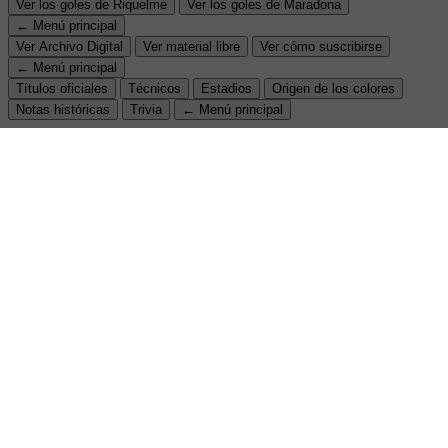
Ver los goles de Riquelme
Ver los goles de Maradona
← Menú principal
Ver Archivo Digital
Ver material libre
Ver cómo suscribirse
← Menú principal
Títulos oficiales
Técnicos
Estadios
Origen de los colores
Notas históricas
Trivia
← Menú principal