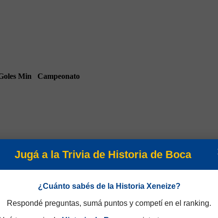
Goles
Min
Campeonato
Jugá a la Trivia de Historia de Boca
85
Amistosos 1996
¿Cuánto sabés de la Historia Xeneize?
Respondé preguntas, sumá puntos y competí en el ranking.