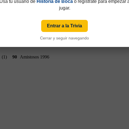
Usá tu usuario de
Historia de Boca
o registrate para empezar 
jugar.
Entrar a la Trivia
Cerrar y seguir navegando
(1)
90
Amistosos 1996