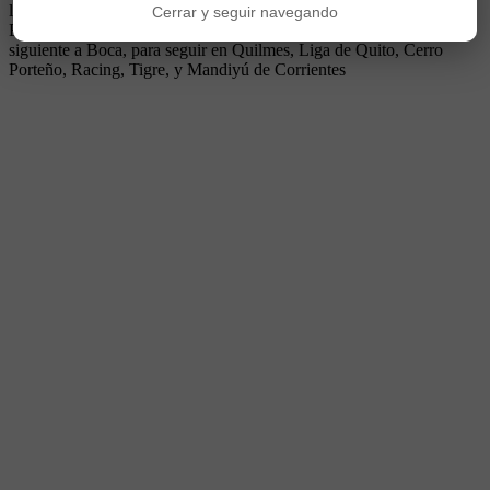
le hizo el gol del triunfo a Libertad de Paraguay. En 1979 jugó en
Cerrar y seguir navegando
Espanyol y en Almería de España, retornando brevemente al año
siguiente a Boca, para seguir en Quilmes, Liga de Quito, Cerro
Porteño, Racing, Tigre, y Mandiyú de Corrientes