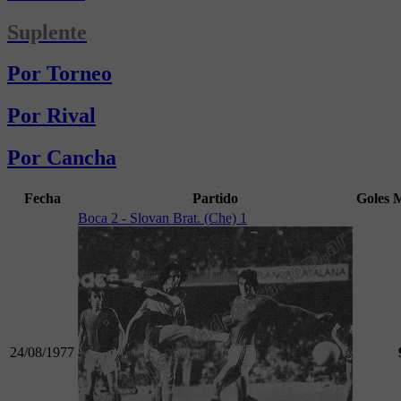
Suplente
Por Torneo
Por Rival
Por Cancha
Fecha
Partido
Goles
Boca 2 - Slovan Brat. (Che) 1
24/08/1977