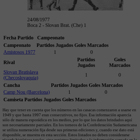
24/08/1977
Boca 2 - Slovan Brat. (Che) 1
Fecha
Partido
Campeonato
Campeonato
Partidos Jugados
Goles Marcados
Amistosos 1977
1
0
Partidos
Goles
Rival
Jugados
Marcados
Slovan Bratislava
1
0
(Checoslovaquia)
Cancha
Partidos Jugados
Goles Marcados
Camp Nou (Barcelona)
1
0
Camiseta
Partidos Jugados
Goles Marcados
Hay que tener en cuenta que los números en las casacas comenzaron a usarse en
1949 y que hasta 1997 eran consecutivos, no fijos. Esa información aparecía
sólo de manera esporádica en los medios, por lo que los datos brindados aquí
son necesariamente parciales. En los torneos de la Confederación Sudamericana
se utiliza numeración fija desde sus primeras ediciones y, cuando ese dato está
disponible, se muestra en esta sección. Estos listados no deben considerarse
récords históricos totales, sino registros limitados a la información cargada en la