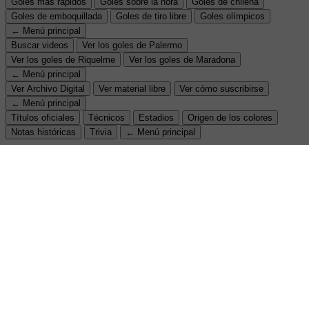
Goles más rápidos
Goles sobre la hora
Goles de chilena
Goles de emboquillada
Goles de tiro libre
Goles olímpicos
← Menú principal
Buscar videos
Ver los goles de Palermo
Ver los goles de Riquelme
Ver los goles de Maradona
← Menú principal
Ver Archivo Digital
Ver material libre
Ver cómo suscribirse
← Menú principal
Títulos oficiales
Técnicos
Estadios
Origen de los colores
Notas históricas
Trivia
← Menú principal