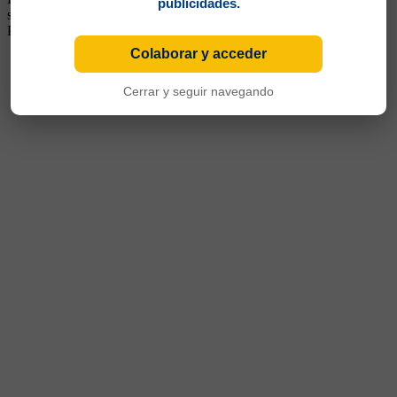
publicidades.
siguiente a Boca, para seguir en Quilmes, Liga de Quito, Cerro
Porteño, Racing, Tigre, y Mandiyú de Corrientes
Colaborar y acceder
Cerrar y seguir navegando