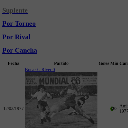
Suplente
Por Torneo
Por Rival
Por Cancha
Fecha
Partido
Goles
Min
Cam
Boca 0 - River 0
Amis
12/02/1977
20
197