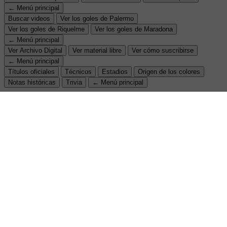
← Menú principal
Buscar videos
Ver los goles de Palermo
Ver los goles de Riquelme
Ver los goles de Maradona
← Menú principal
Ver Archivo Digital
Ver material libre
Ver cómo suscribirse
← Menú principal
Títulos oficiales
Técnicos
Estadios
Origen de los colores
Notas históricas
Trivia
← Menú principal