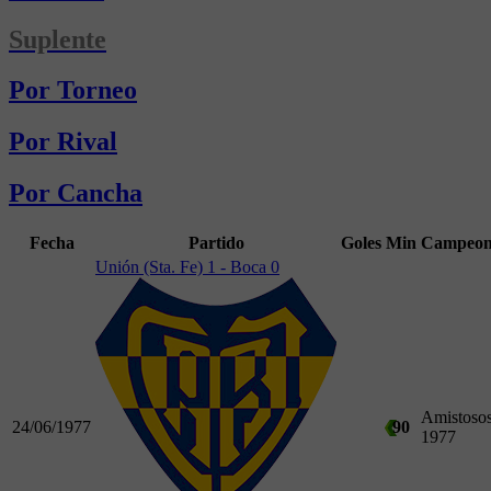
Suplente
Por Torneo
Por Rival
Por Cancha
Fecha
Partido
Goles
Min
Campeon
Unión (Sta. Fe) 1 - Boca 0
Amistoso
24/06/1977
90
1977