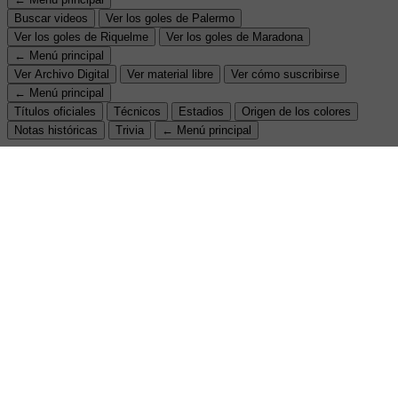
Buscar videos
Ver los goles de Palermo
Ver los goles de Riquelme
Ver los goles de Maradona
← Menú principal
Ver Archivo Digital
Ver material libre
Ver cómo suscribirse
← Menú principal
Títulos oficiales
Técnicos
Estadios
Origen de los colores
Notas históricas
Trivia
← Menú principal