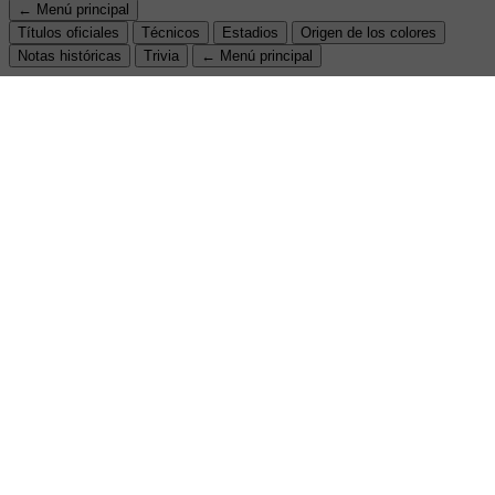
← Menú principal
Títulos oficiales
Técnicos
Estadios
Origen de los colores
Notas históricas
Trivia
← Menú principal