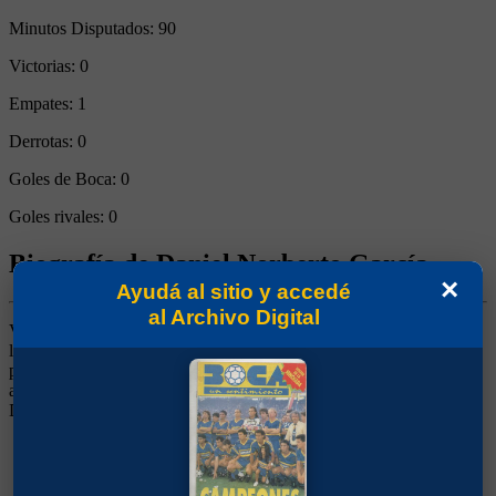
Minutos Disputados:
90
Victorias:
0
Empates:
1
Derrotas:
0
Goles de Boca:
0
Goles rivales:
0
Biografía de Daniel Norberto García
×
Ayudá al sitio y accedé
al Archivo Digital
Volante derecho. Ganó un título (Metropolitano 1976). Surgido de
las Inferiores. De recuperación y despliegue, con buen manejo de
pelota. Debutó durante una huelga de profesionales en 1975. En el
año del título jugó poco. Pasó a Argentinos en donde jugó junto a
Diego Maradona y luego siguió su carrera en el ascenso.