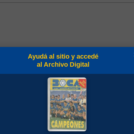
Ayudá al sitio y accedé
al Archivo Digital
in
Campeonato