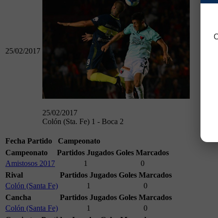
C
25/02/2017
25/02/2017
Colón (Sta. Fe) 1 - Boca 2
Fecha
Partido
Campeonato
Campeonato
Partidos Jugados
Goles Marcados
Amistosos 2017
1
0
Rival
Partidos Jugados
Goles Marcados
Colón (Santa Fe)
1
0
Cancha
Partidos Jugados
Goles Marcados
Colón (Santa Fe)
1
0