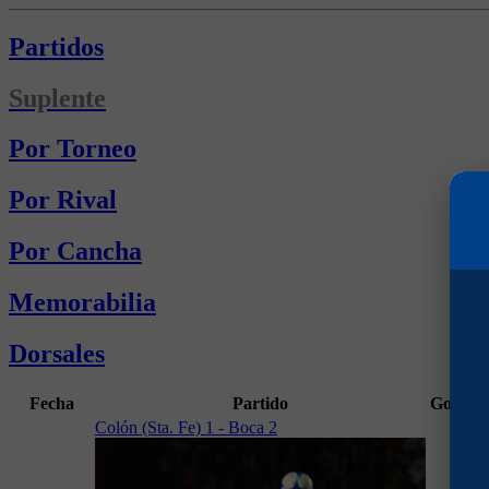
Partidos
Suplente
Por Torneo
Por Rival
Por Cancha
Memorabilia
Dorsales
Fecha
Partido
Goles
M
Colón (Sta. Fe) 1 - Boca 2