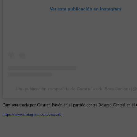
Ver esta publicación en Instagram
Una publicación compartida de Camisetas de Boca Juniors (@
Camiseta usada por Cristian Pavón en el partido contra Rosario Central en e
https://www.instagram.com/casacabj