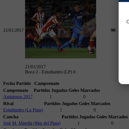
C
21/01/2017
90
Amist
21/01/2017
Boca 2 - Estudiantes (LP) 0
Fecha
Partido
Campeonato
Campeonato
Partidos Jugados
Goles Marcados
Amistosos 2017
1
0
Rival
Partidos Jugados
Goles Marcados
Estudiantes (La Plata)
1
0
Cancha
Partidos Jugados
Goles Marcados
José M. Minella (Mar del Plata)
1
0