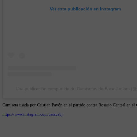
Ver esta publicación en Instagram
Una publicación compartida de Camisetas de Boca Juniors (@
Camiseta usada por Cristian Pavón en el partido contra Rosario Central en e
https://www.instagram.com/casacabj