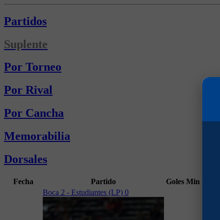
Partidos
Suplente
Por Torneo
Por Rival
Por Cancha
Memorabilia
Dorsales
Fecha
Partido
Goles
Min
Cam
Boca 2 - Estudiantes (LP) 0