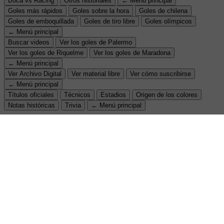
Boca vs Racing
Otros historiales
← Menú principal
Goles más rápidos
Goles sobre la hora
Goles de chilena
Goles de emboquillada
Goles de tiro libre
Goles olímpicos
← Menú principal
Buscar videos
Ver los goles de Palermo
Ver los goles de Riquelme
Ver los goles de Maradona
← Menú principal
Ver Archivo Digital
Ver material libre
Ver cómo suscribirse
← Menú principal
Títulos oficiales
Técnicos
Estadios
Origen de los colores
Notas históricas
Trivia
← Menú principal