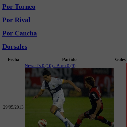
Por Torneo
Por Rival
Por Cancha
Dorsales
Fecha
Partido
Goles
Newell´s 0 (10) - Boca 0 (9)
29/05/2013