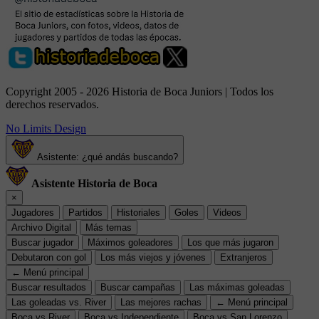
Copyright 2005 - 2026 Historia de Boca Juniors | Todos los
derechos reservados.
No Limits Design
Asistente: ¿qué andás buscando?
Asistente Historia de Boca
×
Jugadores
Partidos
Historiales
Goles
Videos
Archivo Digital
Más temas
Buscar jugador
Máximos goleadores
Los que más jugaron
Debutaron con gol
Los más viejos y jóvenes
Extranjeros
← Menú principal
Buscar resultados
Buscar campañas
Las máximas goleadas
Las goleadas vs. River
Las mejores rachas
← Menú principal
Boca vs River
Boca vs Independiente
Boca vs San Lorenzo