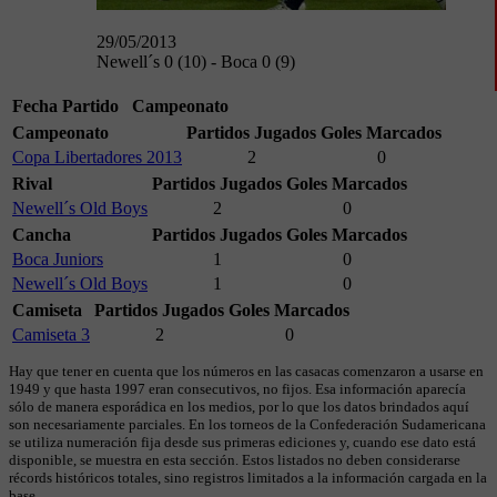
29/05/2013
Newell´s 0 (10) - Boca 0 (9)
Fecha
Partido
Campeonato
Campeonato
Partidos Jugados
Goles Marcados
Copa Libertadores 2013
2
0
Rival
Partidos Jugados
Goles Marcados
Newell´s Old Boys
2
0
Cancha
Partidos Jugados
Goles Marcados
Boca Juniors
1
0
Newell´s Old Boys
1
0
Camiseta
Partidos Jugados
Goles Marcados
Camiseta 3
2
0
Hay que tener en cuenta que los números en las casacas comenzaron a usarse en
1949 y que hasta 1997 eran consecutivos, no fijos. Esa información aparecía
sólo de manera esporádica en los medios, por lo que los datos brindados aquí
son necesariamente parciales. En los torneos de la Confederación Sudamericana
se utiliza numeración fija desde sus primeras ediciones y, cuando ese dato está
disponible, se muestra en esta sección. Estos listados no deben considerarse
récords históricos totales, sino registros limitados a la información cargada en la
base.