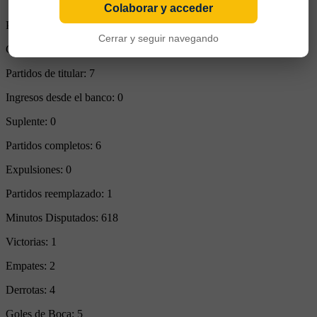
Colaborar y acceder
Partidos Jugados:
7
Cerrar y seguir navegando
Goles Convertidos:
3 (0.43)
Partidos de titular:
7
Ingresos desde el banco:
0
Suplente:
0
Partidos completos:
6
Expulsiones:
0
Partidos reemplazado:
1
Minutos Disputados:
618
Victorias:
1
Empates:
2
Derrotas:
4
Goles de Boca:
5