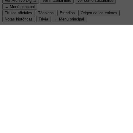
Ver Archivo Digital
Ver material libre
Ver cómo suscribirse
← Menú principal
Títulos oficiales
Técnicos
Estadios
Origen de los colores
Notas históricas
Trivia
← Menú principal