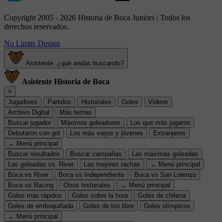
Copyright 2005 - 2026 Historia de Boca Juniors | Todos los
derechos reservados.
No Limits Design
Asistente: ¿qué andás buscando?
Asistente Historia de Boca
×
Jugadores
Partidos
Historiales
Goles
Videos
Archivo Digital
Más temas
Buscar jugador
Máximos goleadores
Los que más jugaron
Debutaron con gol
Los más viejos y jóvenes
Extranjeros
← Menú principal
Buscar resultados
Buscar campañas
Las máximas goleadas
Las goleadas vs. River
Las mejores rachas
← Menú principal
Boca vs River
Boca vs Independiente
Boca vs San Lorenzo
Boca vs Racing
Otros historiales
← Menú principal
Goles más rápidos
Goles sobre la hora
Goles de chilena
Goles de emboquillada
Goles de tiro libre
Goles olímpicos
← Menú principal