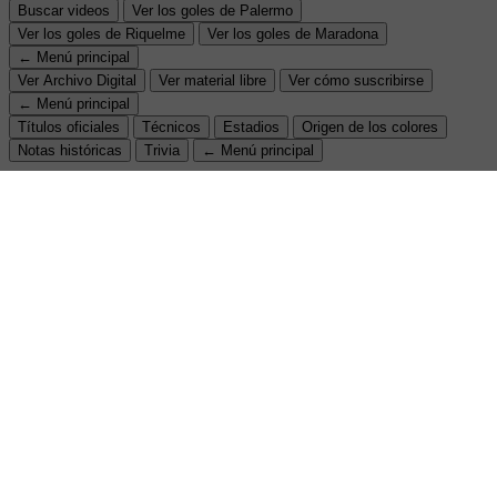
Buscar videos
Ver los goles de Palermo
Ver los goles de Riquelme
Ver los goles de Maradona
← Menú principal
Ver Archivo Digital
Ver material libre
Ver cómo suscribirse
← Menú principal
Títulos oficiales
Técnicos
Estadios
Origen de los colores
Notas históricas
Trivia
← Menú principal