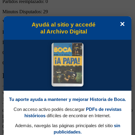
Partidos reemplazado:
0
Minutos Disputados:
29
Victorias:
0
×
Ayudá al sitio y accedé
al Archivo Digital
Empates:
0
Derrotas:
1
Goles de Boca:
0
Goles rivales:
3
Biografía de Claudio Edgar Benetti
Volante derecho. Ganó dos títulos (Apertura 1992 y Copa de Oro
1993). Se lo recordará por siempre por su gol ante San Martín de
Tu aporte ayuda a mantener y mejorar Historia de Boca.
Tucumán que le valió el campeonato al equipo de Tabárez y el fin
Con acceso activo podés descargar
PDFs de revistas
de una sequía de 11 años sin títulos locales. A pesar de ese hecho, no
pudo afirmarse y se fue a Belgrano, en donde sería verdugo de
históricos
difíciles de encontrar en Internet.
Boca, al convertir él en una victoria cordobesa por 1-0 en 1994.
Además, navegás las páginas principales del sitio
sin
Continuó su carrera en Universitario de Córdoba, Nueva Chicago,
Huracán de San Rafael, Estudiantes de Río Cuarto, Temuco de
publicidades.