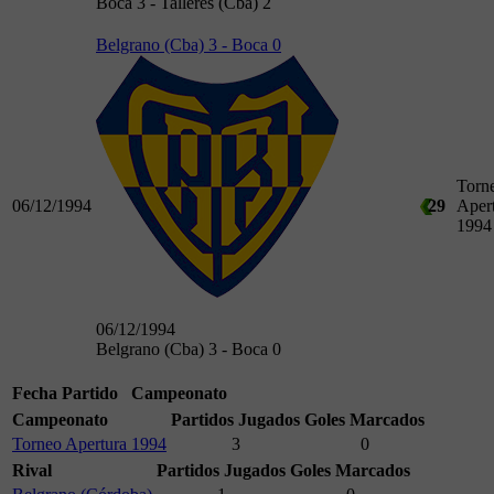
Boca 3 - Talleres (Cba) 2
Belgrano (Cba) 3 - Boca 0
Torn
06/12/1994
29
Aper
1994
06/12/1994
Belgrano (Cba) 3 - Boca 0
Fecha
Partido
Campeonato
Campeonato
Partidos Jugados
Goles Marcados
Torneo Apertura 1994
3
0
Rival
Partidos Jugados
Goles Marcados