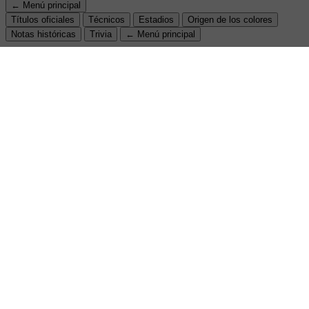
← Menú principal
Títulos oficiales
Técnicos
Estadios
Origen de los colores
Notas históricas
Trivia
← Menú principal