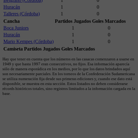
Belgrano (Córdoba)
1
0
Huracán
1
0
Talleres (Córdoba)
1
0
Cancha
Partidos Jugados
Goles Marcados
Boca Juniors
1
0
Huracán
1
0
Mario Kempes (Córdoba)
1
0
Camiseta
Partidos Jugados
Goles Marcados
Hay que tener en cuenta que los números en las casacas comenzaron a usarse en
1949 y que hasta 1997 eran consecutivos, no fijos. Esa información aparecía
sólo de manera esporádica en los medios, por lo que los datos brindados aquí
son necesariamente parciales. En los torneos de la Confederación Sudamericana
se utiliza numeración fija desde sus primeras ediciones y, cuando ese dato está
disponible, se muestra en esta sección. Estos listados no deben considerarse
récords históricos totales, sino registros limitados a la información cargada en la
base.