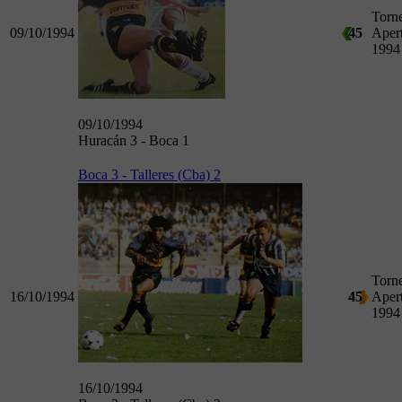
Torn
09/10/1994
45
Aper
1994
09/10/1994
Huracán 3 - Boca 1
Boca 3 - Talleres (Cba) 2
Torn
16/10/1994
45
Aper
1994
16/10/1994