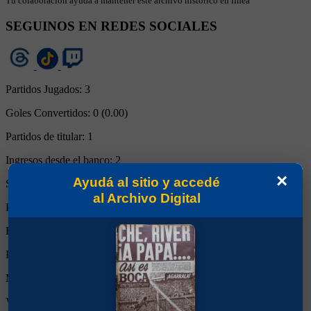
Tu colaboración ayuda a mantener este archivo histórico en línea
SEGUINOS EN REDES SOCIALES
Partidos Jugados:
3
Goles Convertidos:
0 (0.00)
Partidos de titular:
1
Ingresos desde el banco:
2
×
Ayudá al sitio y accedé
Suplente:
0
al Archivo Digital
Partidos completos:
0
Expulsiones:
0
Partidos reemplazado:
1
Minutos Disputados:
119
Victorias:
1