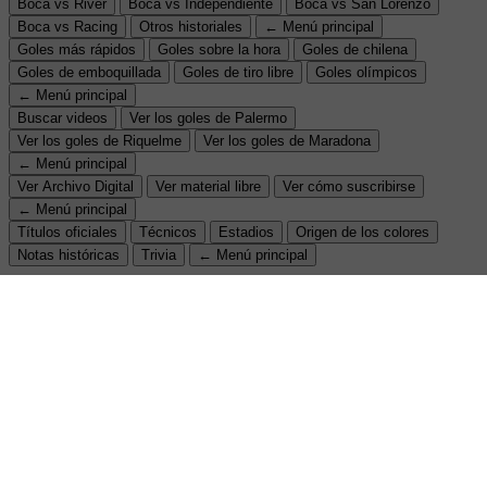
Boca vs River
Boca vs Independiente
Boca vs San Lorenzo
Boca vs Racing
Otros historiales
← Menú principal
Goles más rápidos
Goles sobre la hora
Goles de chilena
Goles de emboquillada
Goles de tiro libre
Goles olímpicos
← Menú principal
Buscar videos
Ver los goles de Palermo
Ver los goles de Riquelme
Ver los goles de Maradona
← Menú principal
Ver Archivo Digital
Ver material libre
Ver cómo suscribirse
← Menú principal
Títulos oficiales
Técnicos
Estadios
Origen de los colores
Notas históricas
Trivia
← Menú principal