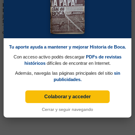
Enganche. Ganó 4 títulos (Aperturas 1998 y 2003, Clausura 1999 y
Libertadores 2000). Llegó a las inferiores de Boca desde Argentinos
junto a otros juveniles. Integró seleccionados menores y siempre fue
figura destacada. En Boca no pudo consolidarse. Pasó a préstamo a
Talleres de Córdoba, regresó, tampoco pudo afirmarse y siguió su
carrera en Tenerife, Vitoria Setubal y Wuhan de China
Tu aporte ayuda a mantener y mejorar Historia de Boca.
Con acceso activo podés descargar
PDFs de revistas
históricos
difíciles de encontrar en Internet.
Además, navegás las páginas principales del sitio
sin
publicidades.
Colaborar y acceder
Cerrar y seguir navegando