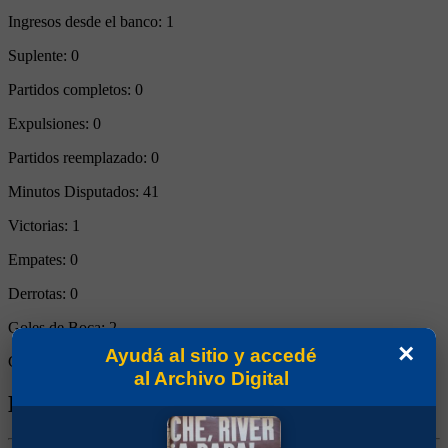
Ingresos desde el banco:
1
Suplente:
0
Partidos completos:
0
Expulsiones:
0
Partidos reemplazado:
0
Minutos Disputados:
41
Victorias:
1
Empates:
0
Derrotas:
0
Goles de Boca:
2
×
Ayudá al sitio y accedé
Goles rivales:
0
al Archivo Digital
Biografía de César Osvaldo La Paglia