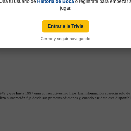
Usá tu usuario de
Historia de Boca
o registrate para empezar 
jugar.
Entrar a la Trivia
Cerrar y seguir navegando
49 y que hasta 1997 eran consecutivos, no fijos. Esa información aparecía sólo de
iza numeración fija desde sus primeras ediciones y, cuando ese dato está disponible