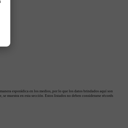
a
 manera esporádica en los medios, por lo que los datos brindados aquí son
, se muestra en esta sección. Estos listados no deben considerarse récords