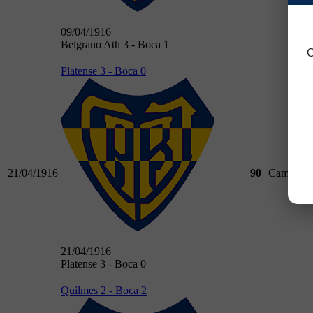
09/04/1916
Belgrano Ath 3 - Boca 1
C
Platense 3 - Boca 0
21/04/1916
90
Campeona
21/04/1916
Platense 3 - Boca 0
Quilmes 2 - Boca 2