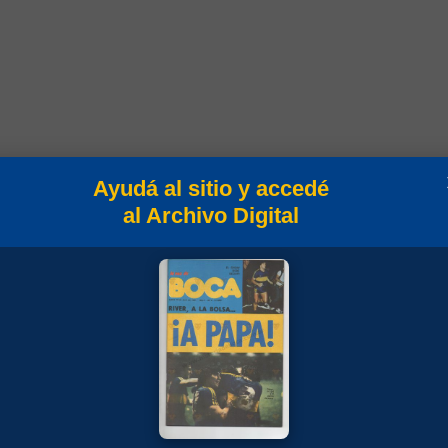
Ayudá al sitio y accedé
al Archivo Digital
onato
to 1916