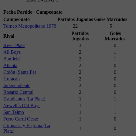
Fecha
Partido
Campeonato
Campeonato
Partidos Jugados
Goles Marcados
Torneo Metropolitano 1976
22
5
Partidos
Goles
Rival
Jugados
Marcados
River Plate
3
0
All Boys
2
1
Banfield
2
1
Atlanta
2
0
Colón (Santa Fe)
2
0
Huracán
2
0
Independiente
2
0
Rosario Central
2
0
Estudiantes (La Plata)
1
1
Newell´s Old Boys
1
1
San Telmo
1
1
Ferro Carril Oeste
1
0
Gimnasia y Esgrima (La
1
0
Plata)