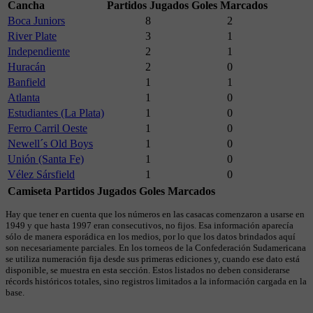
Cancha
Partidos Jugados
Goles Marcados
Boca Juniors
8
2
River Plate
3
1
Independiente
2
1
Huracán
2
0
Banfield
1
1
Atlanta
1
0
Estudiantes (La Plata)
1
0
Ferro Carril Oeste
1
0
Newell´s Old Boys
1
0
Unión (Santa Fe)
1
0
Vélez Sársfield
1
0
Camiseta
Partidos Jugados
Goles Marcados
Hay que tener en cuenta que los números en las casacas comenzaron a usarse en
1949 y que hasta 1997 eran consecutivos, no fijos. Esa información aparecía
sólo de manera esporádica en los medios, por lo que los datos brindados aquí
son necesariamente parciales. En los torneos de la Confederación Sudamericana
se utiliza numeración fija desde sus primeras ediciones y, cuando ese dato está
disponible, se muestra en esta sección. Estos listados no deben considerarse
récords históricos totales, sino registros limitados a la información cargada en la
base.