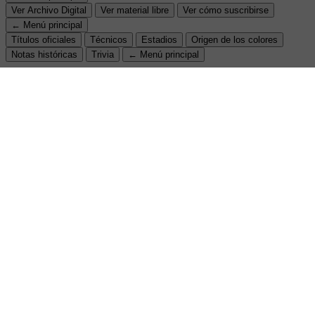
Ver Archivo Digital
Ver material libre
Ver cómo suscribirse
← Menú principal
Títulos oficiales
Técnicos
Estadios
Origen de los colores
Notas históricas
Trivia
← Menú principal