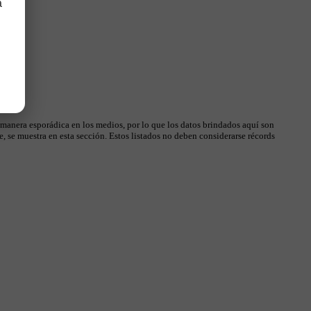
a
 manera esporádica en los medios, por lo que los datos brindados aquí son
, se muestra en esta sección. Estos listados no deben considerarse récords