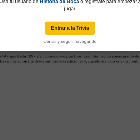
Usá tu usuario de
Historia de Boca
o registrate para empezar 
jugar.
Entrar a la Trivia
Cerrar y seguir navegando
49 y que hasta 1997 eran consecutivos, no fijos. Esa información aparecía sólo de
iza numeración fija desde sus primeras ediciones y, cuando ese dato está disponible