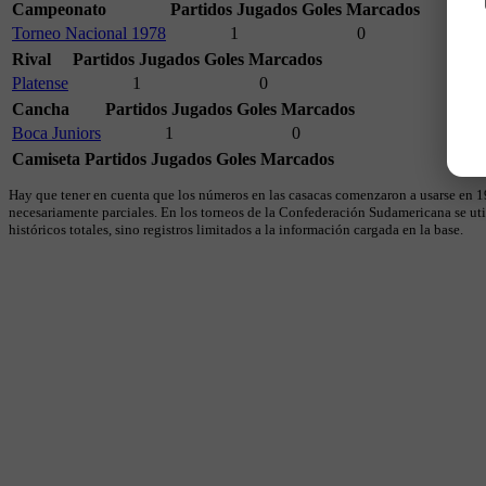
Campeonato
Partidos Jugados
Goles Marcados
Torneo Nacional 1978
1
0
Rival
Partidos Jugados
Goles Marcados
Platense
1
0
Cancha
Partidos Jugados
Goles Marcados
Boca Juniors
1
0
Camiseta
Partidos Jugados
Goles Marcados
Hay que tener en cuenta que los números en las casacas comenzaron a usarse en 19
necesariamente parciales. En los torneos de la Confederación Sudamericana se util
históricos totales, sino registros limitados a la información cargada en la base.