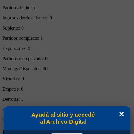
Partidos de titular:
1
Ingresos desde el banco:
0
Suplente:
0
Partidos completos:
1
Expulsiones:
0
Partidos reemplazado:
0
Minutos Disputados:
90
Victorias:
0
Empates:
0
Derrotas:
1
Goles de Boca:
0
×
Ayudá al sitio y accedé
Goles rivales:
2
al Archivo Digital
Biografía de Carlos Javier Mac Allister