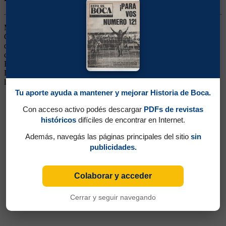
Marcador de Punta Izquierdo. Ganó dos títulos (Apertura 1992 y
Copa de Oro 1993). Llegó desde Argentinos. Conquistó el corazón
del hincha con su entrega y fervor. De mucha personalidad, logró el
campeonato en su primer certamen en el club. A mediados del '96
Bilardo dispuso su salida del club y siguió su carrera en Racing.
Disputó 3 encuentros en el Seleccionado Nacional durante 1993, en
las eliminatorias para el Mundial 1994
Tu aporte ayuda a mantener y mejorar Historia de Boca.
Con acceso activo podés descargar
PDFs de revistas
históricos
difíciles de encontrar en Internet.
Además, navegás las páginas principales del sitio
sin
publicidades.
Colaborar y acceder
Cerrar y seguir navegando