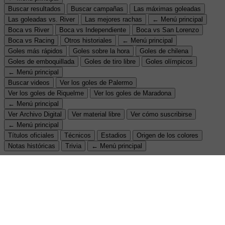
Buscar resultados
Buscar campañas
Las máximas goleadas
Las goleadas vs. River
Las mejores rachas
← Menú principal
Boca vs River
Boca vs Independiente
Boca vs San Lorenzo
Boca vs Racing
Otros historiales
← Menú principal
Goles más rápidos
Goles sobre la hora
Goles de chilena
Goles de emboquillada
Goles de tiro libre
Goles olímpicos
← Menú principal
Buscar videos
Ver los goles de Palermo
Ver los goles de Riquelme
Ver los goles de Maradona
← Menú principal
Ver Archivo Digital
Ver material libre
Ver cómo suscribirse
← Menú principal
Títulos oficiales
Técnicos
Estadios
Origen de los colores
Notas históricas
Trivia
← Menú principal