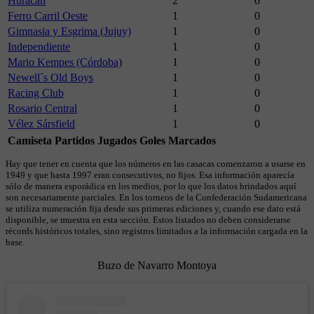
Huracán
2
0
Ferro Carril Oeste
1
0
Gimnasia y Esgrima (Jujuy)
1
0
Independiente
1
0
Mario Kempes (Córdoba)
1
0
Newell´s Old Boys
1
0
Racing Club
1
0
Rosario Central
1
0
Vélez Sársfield
1
0
Camiseta
Partidos Jugados
Goles Marcados
Hay que tener en cuenta que los números en las casacas comenzaron a usarse en
1949 y que hasta 1997 eran consecutivos, no fijos. Esa información aparecía
sólo de manera esporádica en los medios, por lo que los datos brindados aquí
son necesariamente parciales. En los torneos de la Confederación Sudamericana
se utiliza numeración fija desde sus primeras ediciones y, cuando ese dato está
disponible, se muestra en esta sección. Estos listados no deben considerarse
récords históricos totales, sino registros limitados a la información cargada en la
base.
Buzo de Navarro Montoya