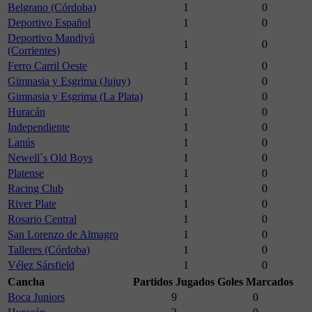
Belgrano (Córdoba)
1
0
Deportivo Español
1
0
Deportivo Mandiyú
1
0
(Corrientes)
Ferro Carril Oeste
1
0
Gimnasia y Esgrima (Jujuy)
1
0
Gimnasia y Esgrima (La Plata)
1
0
Huracán
1
0
Independiente
1
0
Lanús
1
0
Newell´s Old Boys
1
0
Platense
1
0
Racing Club
1
0
River Plate
1
0
Rosario Central
1
0
San Lorenzo de Almagro
1
0
Talleres (Córdoba)
1
0
Vélez Sársfield
1
0
Cancha
Partidos Jugados
Goles Marcados
Boca Juniors
9
0