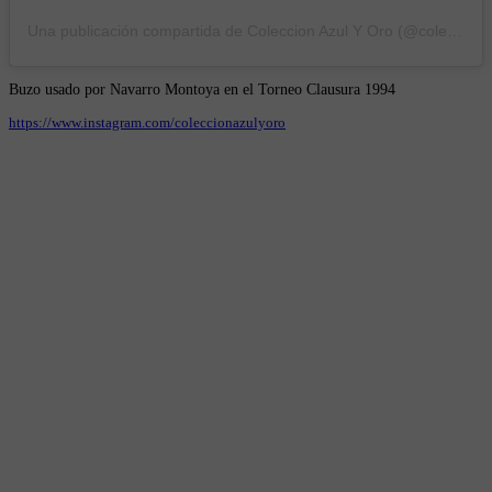
Una publicación compartida de Coleccion Azul Y Oro (@coleccionazulyoro)
Buzo usado por Navarro Montoya en el Torneo Clausura 1994
https://www.instagram.com/coleccionazulyoro