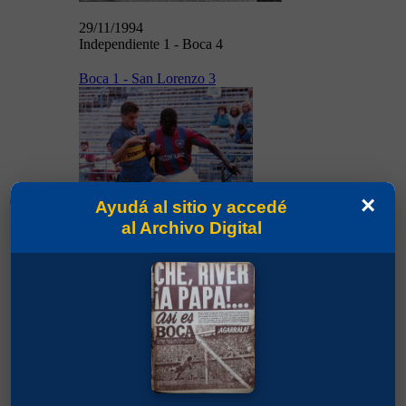
29/11/1994
Independiente 1 - Boca 4
Boca 1 - San Lorenzo 3
×
03/12/1994
Ayudá al sitio y accedé
al Archivo Digital
03/12/1994
Boca 1 - San Lorenzo 3
Belgrano (Cba) 3 - Boca 0