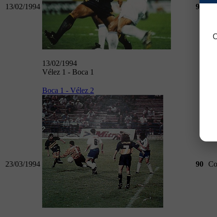
13/02/1994
90
Co
C
13/02/1994
Vélez 1 - Boca 1
Boca 1 - Vélez 2
23/03/1994
90
Co