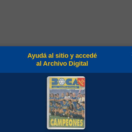
Ayudá al sitio y accedé
al Archivo Digital
Campeonato