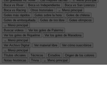
Las goleadas vs. River
Las mejores rachas
← Menú principal
Boca vs River
Boca vs Independiente
Boca vs San Lorenzo
Boca vs Racing
Otros historiales
← Menú principal
Goles más rápidos
Goles sobre la hora
Goles de chilena
Goles de emboquillada
Goles de tiro libre
Goles olímpicos
← Menú principal
Buscar videos
Ver los goles de Palermo
Ver los goles de Riquelme
Ver los goles de Maradona
← Menú principal
Ver Archivo Digital
Ver material libre
Ver cómo suscribirse
← Menú principal
Títulos oficiales
Técnicos
Estadios
Origen de los colores
Notas históricas
Trivia
← Menú principal