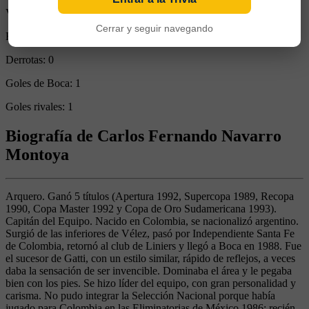
Victorias:
0
Cerrar y seguir navegando
Empates:
1
Derrotas:
0
Goles de Boca:
1
Goles rivales:
1
Biografía de Carlos Fernando Navarro
Montoya
Arquero. Ganó 5 títulos (Apertura 1992, Supercopa 1989, Recopa
1990, Copa Master 1992 y Copa de Oro Sudamericana 1993).
Capitán del Equipo. Nacido en Colombia, se nacionalizó argentino.
Surgió de las inferiores de Vélez, pasó por Independiente Santa Fe
de Colombia, retornó al club de Liniers y llegó a Boca en 1988. Fue
el sucesor de Gatti, con un estilo similar, rápido de reflejos, a veces
daba la sensación de ser invencible. Dominaba el área y le pegaba
bien con los pies. Se hizo líder del equipo, con gran personalidad y
carisma. No pudo integrar la Selección Nacional porque había
jugado para Colombia en las Eliminatorias de México 1986; recién