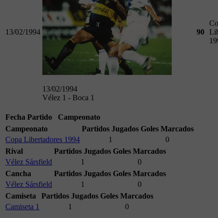
Co
13/02/1994
90
Li
19
13/02/1994
Vélez 1 - Boca 1
Fecha
Partido
Campeonato
Campeonato
Partidos Jugados
Goles Marcados
Copa Libertadores 1994
1
0
Rival
Partidos Jugados
Goles Marcados
Vélez Sársfield
1
0
Cancha
Partidos Jugados
Goles Marcados
Vélez Sársfield
1
0
Camiseta
Partidos Jugados
Goles Marcados
Camiseta 1
1
0