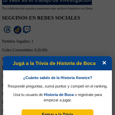
Tu colaboración ayuda a mantener este archivo histórico en línea
SEGUINOS EN REDES SOCIALES
Partidos Jugados:
1
Goles Convertidos:
0 (0.00)
Partidos de titular:
1
×
Jugá a la Trivia de Historia de Boca
Ingresos desde el banco:
0
Suplente:
0
¿Cuánto sabés de la Historia Xeneize?
Partidos completos:
1
Respondé preguntas, sumá puntos y competí en el ranking.
Expulsiones:
0
Usá tu usuario de
Historia de Boca
o registrate para
empezar a jugar.
Partidos reemplazado:
0
Minutos Disputados:
90
Entrar a la Trivia