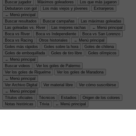
Buscar jugador
Máximos goleadores
Los que más jugaron
Debutaron con gol
Los más viejos y jóvenes
Extranjeros
← Menú principal
Buscar resultados
Buscar campañas
Las máximas goleadas
Las goleadas vs. River
Las mejores rachas
← Menú principal
Boca vs River
Boca vs Independiente
Boca vs San Lorenzo
Boca vs Racing
Otros historiales
← Menú principal
Goles más rápidos
Goles sobre la hora
Goles de chilena
Goles de emboquillada
Goles de tiro libre
Goles olímpicos
← Menú principal
Buscar videos
Ver los goles de Palermo
Ver los goles de Riquelme
Ver los goles de Maradona
← Menú principal
Ver Archivo Digital
Ver material libre
Ver cómo suscribirse
← Menú principal
Títulos oficiales
Técnicos
Estadios
Origen de los colores
Notas históricas
Trivia
← Menú principal