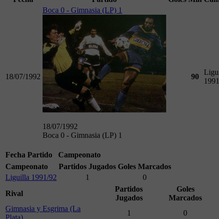
Boca 0 - Gimnasia (LP) 1
Ligui
18/07/1992
90
1991
18/07/1992
Boca 0 - Gimnasia (LP) 1
Fecha
Partido
Campeonato
Campeonato
Partidos Jugados
Goles Marcados
Liguilla 1991/92
1
0
Partidos
Goles
Rival
Jugados
Marcados
Gimnasia y Esgrima (La
1
0
Plata)