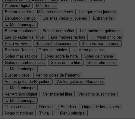
Archivo Digital
Más temas
Buscar jugador
Máximos goleadores
Los que más jugaron
Debutaron con gol
Los más viejos y jóvenes
Extranjeros
← Menú principal
Buscar resultados
Buscar campañas
Las máximas goleadas
Las goleadas vs. River
Las mejores rachas
← Menú principal
Boca vs River
Boca vs Independiente
Boca vs San Lorenzo
Boca vs Racing
Otros historiales
← Menú principal
Goles más rápidos
Goles sobre la hora
Goles de chilena
Goles de emboquillada
Goles de tiro libre
Goles olímpicos
← Menú principal
Buscar videos
Ver los goles de Palermo
Ver los goles de Riquelme
Ver los goles de Maradona
← Menú principal
Ver Archivo Digital
Ver material libre
Ver cómo suscribirse
← Menú principal
Títulos oficiales
Técnicos
Estadios
Origen de los colores
Notas históricas
Trivia
← Menú principal