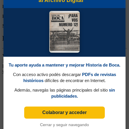
al Archivo Digital
Expulsiones:
Partidos reemplazado:
0
Minutos Disputados:
Biografía de Carlos Claudio Cenci
Volante Central. Ganó dos títulos (Apertura 1992 y Copa de Oro
1993). Surgido de las inferiores. Siguió jugando en Estudiantes de
Tu aporte ayuda a mantener y mejorar Historia de Boca.
La Plata, Gimnasia de Jujuy, San Lorenzo, San Martín de Tucumán
y Estudiantes de Buenos Aires.
Con acceso activo podés descargar
PDFs de revistas
históricos
difíciles de encontrar en Internet.
Además, navegás las páginas principales del sitio
sin
publicidades.
Colaborar y acceder
Cerrar y seguir navegando