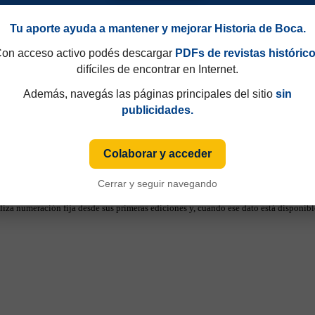
Tu aporte ayuda a mantener y mejorar Historia de Boca.
on acceso activo podés descargar
PDFs de revistas históric
difíciles de encontrar en Internet.
Además, navegás las páginas principales del sitio
sin
publicidades.
Colaborar y acceder
Cerrar y seguir navegando
49 y que hasta 1997 eran consecutivos, no fijos. Esa información aparecía sólo de
iza numeración fija desde sus primeras ediciones y, cuando ese dato está disponible