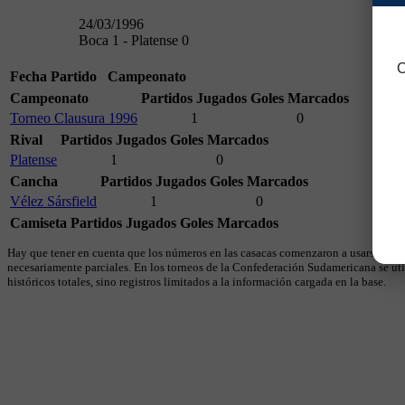
24/03/1996
Boca 1 - Platense 0
C
Fecha
Partido
Campeonato
Campeonato
Partidos Jugados
Goles Marcados
Torneo Clausura 1996
1
0
Rival
Partidos Jugados
Goles Marcados
Platense
1
0
Cancha
Partidos Jugados
Goles Marcados
Vélez Sársfield
1
0
Camiseta
Partidos Jugados
Goles Marcados
Hay que tener en cuenta que los números en las casacas comenzaron a usarse en 19
necesariamente parciales. En los torneos de la Confederación Sudamericana se util
históricos totales, sino registros limitados a la información cargada en la base.