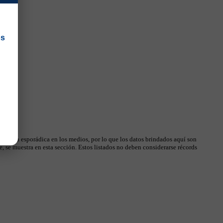
os
 manera esporádica en los medios, por lo que los datos brindados aquí son
, se muestra en esta sección. Estos listados no deben considerarse récords