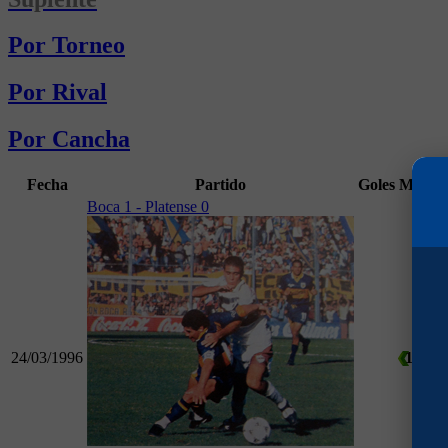
Por Torneo
Por Rival
Por Cancha
Fecha
Partido
Goles
Min
Boca 1 - Platense 0
24/03/1996
13
To