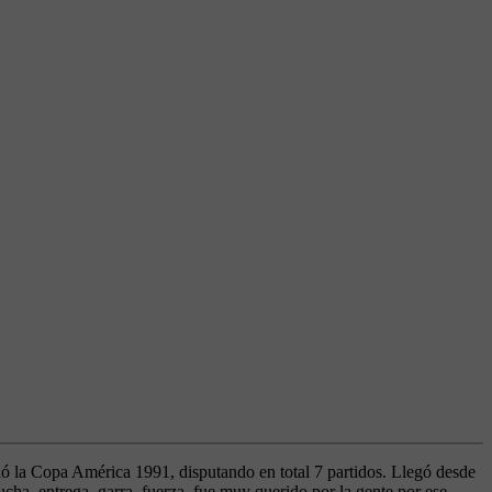
ó la Copa América 1991, disputando en total 7 partidos. Llegó desde
ha, entrega, garra, fuerza, fue muy querido por la gente por ese