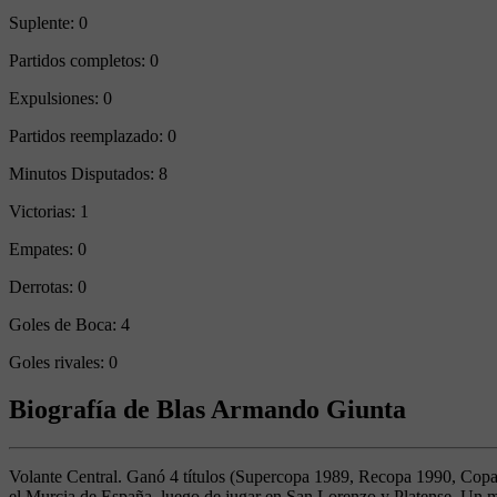
Suplente:
0
Partidos completos:
0
Expulsiones:
0
Partidos reemplazado:
0
Minutos Disputados:
8
Victorias:
1
Empates:
0
Derrotas:
0
Goles de Boca:
4
Goles rivales:
0
Biografía de Blas Armando Giunta
Volante Central. Ganó 4 títulos (Supercopa 1989, Recopa 1990, Copa 
el Murcia de España, luego de jugar en San Lorenzo y Platense. Un me