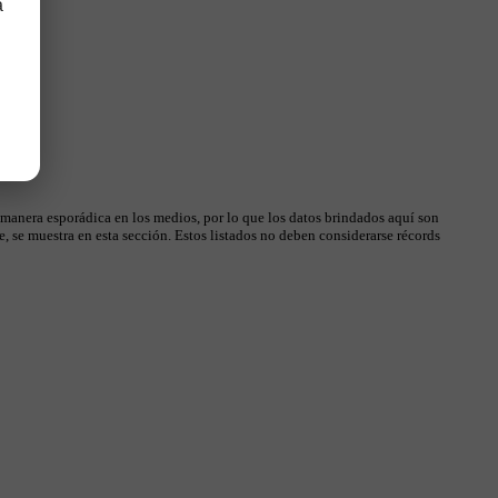
a
 manera esporádica en los medios, por lo que los datos brindados aquí son
, se muestra en esta sección. Estos listados no deben considerarse récords