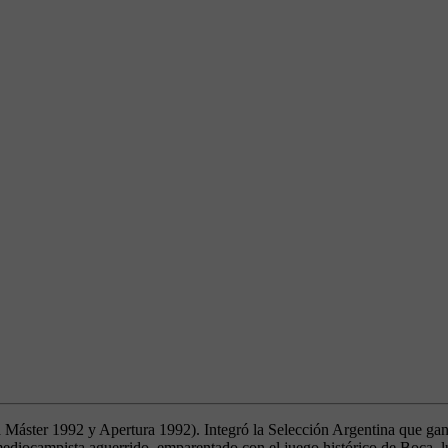
Máster 1992 y Apertura 1992). Integró la Selección Argentina que gan
diocampista aguerrido, emparentado con el juego histórico de Boca, luc