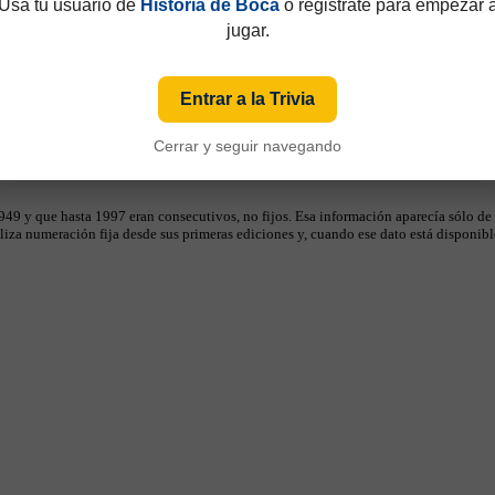
Usá tu usuario de
Historia de Boca
o registrate para empezar 
jugar.
Entrar a la Trivia
Cerrar y seguir navegando
49 y que hasta 1997 eran consecutivos, no fijos. Esa información aparecía sólo de
iza numeración fija desde sus primeras ediciones y, cuando ese dato está disponible