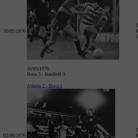
30/05/1976
M
30/05/1976
Boca 5 - Banfield 0
Atlanta 2 - Boca 1
02/06/1976
M