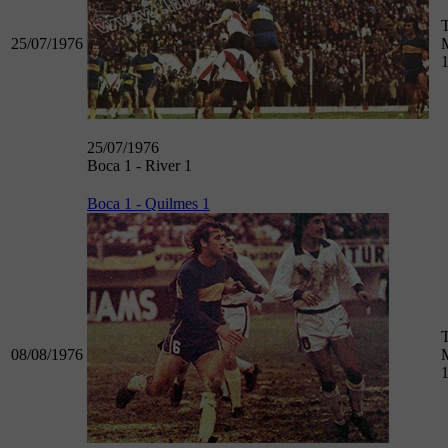
25/07/1976
M
25/07/1976
Boca 1 - River 1
Boca 1 - Quilmes 1
08/08/1976
M