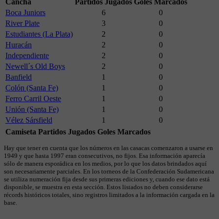
Cancha
Partidos Jugados
Goles Marcados
Boca Juniors
6
0
River Plate
3
0
Estudiantes (La Plata)
2
0
Huracán
2
0
Independiente
2
0
Newell´s Old Boys
2
0
Banfield
1
0
Colón (Santa Fe)
1
0
Ferro Carril Oeste
1
0
Unión (Santa Fe)
1
0
Vélez Sársfield
1
0
Camiseta
Partidos Jugados
Goles Marcados
Hay que tener en cuenta que los números en las casacas comenzaron a usarse en
1949 y que hasta 1997 eran consecutivos, no fijos. Esa información aparecía
sólo de manera esporádica en los medios, por lo que los datos brindados aquí
son necesariamente parciales. En los torneos de la Confederación Sudamericana
se utiliza numeración fija desde sus primeras ediciones y, cuando ese dato está
disponible, se muestra en esta sección. Estos listados no deben considerarse
récords históricos totales, sino registros limitados a la información cargada en la
base.