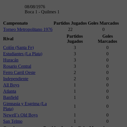
08/08/1976
Boca 1 - Quilmes 1
Campeonato
Partidos Jugados
Goles Marcados
Torneo Metropolitano 1976
22
0
Partidos
Goles
Rival
Jugados
Marcados
Colón (Santa Fe)
3
0
Estudiantes (La Plata)
3
0
Huracán
3
0
Rosario Central
3
0
Ferro Carril Oeste
2
0
Independiente
2
0
All Boys
1
0
Atlanta
1
0
Banfield
1
0
Gimnasia y Esgrima (La
1
0
Plata)
Newell´s Old Boys
1
0
San Telmo
1
0