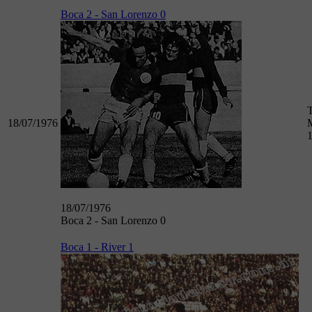
Boca 2 - San Lorenzo 0
18/07/1976
M
18/07/1976
Boca 2 - San Lorenzo 0
Boca 1 - River 1