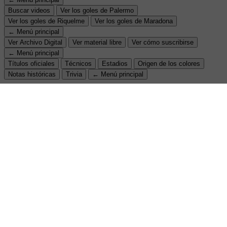
Buscar videos
Ver los goles de Palermo
Ver los goles de Riquelme
Ver los goles de Maradona
← Menú principal
Ver Archivo Digital
Ver material libre
Ver cómo suscribirse
← Menú principal
Títulos oficiales
Técnicos
Estadios
Origen de los colores
Notas históricas
Trivia
← Menú principal