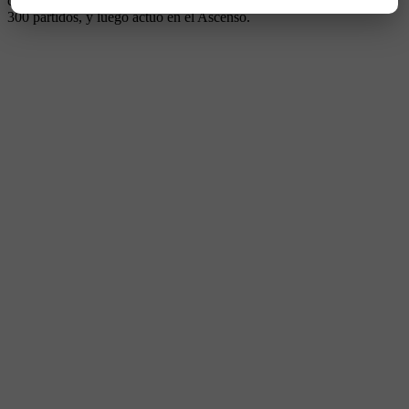
carrera en Vélez, donde su padre Armando Mauricio jugó más de
300 partidos, y luego actuó en el Ascenso.