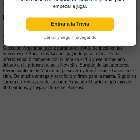
Goles rivales:
2
empezar a jugar.
Biografía de Armando Oscar Ovide
Entrar a la Trivia
Marcador de Punta. Ganó 5 títulos (Copa Argentina 1969,
Cerrar y seguir navegando
Nacionales 1969, 1970 y 1976, Metropolitano 1976). Con la
Selección Argentina jugó 2 partidos en 1968. Se inició en las
inferiores de Boca a los 14 años jugando para la 7ma. En las
inferiores salió campeón con la 3era en el '66 y ese mismo año
debutó en la primera frente a Newell's. Surgido de las Inferiores.
Eterno suplente de Marzolini, perseveró y logró estar 10 años en el
club. De mucha entrega y sacrificio y firme para la marca. Siguió su
carrera en Vélez, donde su padre Armando Mauricio jugó más de
300 partidos, y luego actuó en el Ascenso.