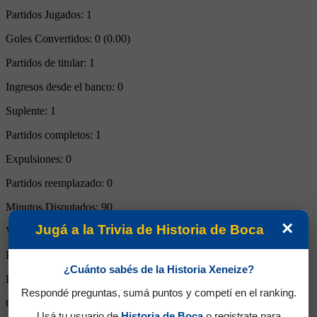
Partidos Jugados:
1
Goles Convertidos:
0 (0.00)
Partidos de titular:
1
Ingresos desde el banco:
0
Suplente:
1
Partidos completos:
1
Expulsiones:
0
Partidos reemplazado:
0
Minutos Disputados:
90
×
Jugá a la Trivia de Historia de Boca
Victorias:
0
Empates:
1
¿Cuánto sabés de la Historia Xeneize?
Derrotas:
0
Respondé preguntas, sumá puntos y competí en el ranking.
Goles de Boca:
2
Usá tu usuario de
Historia de Boca
o registrate para