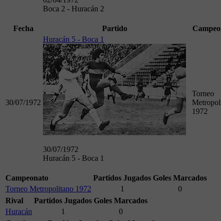
Boca 2 - Huracán 2
Fecha
Partido
Campeo
Huracán 5 - Boca 1
Torneo
30/07/1972
Metropol
1972
30/07/1972
Huracán 5 - Boca 1
Campeonato
Partidos Jugados
Goles Marcados
Torneo Metropolitano 1972
1
0
Rival
Partidos Jugados
Goles Marcados
Huracán
1
0