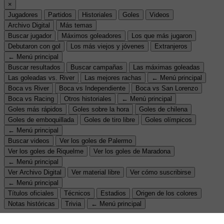
×
Jugadores
Partidos
Historiales
Goles
Videos
Archivo Digital
Más temas
Buscar jugador
Máximos goleadores
Los que más jugaron
Debutaron con gol
Los más viejos y jóvenes
Extranjeros
← Menú principal
Buscar resultados
Buscar campañas
Las máximas goleadas
Las goleadas vs. River
Las mejores rachas
← Menú principal
Boca vs River
Boca vs Independiente
Boca vs San Lorenzo
Boca vs Racing
Otros historiales
← Menú principal
Goles más rápidos
Goles sobre la hora
Goles de chilena
Goles de emboquillada
Goles de tiro libre
Goles olímpicos
← Menú principal
Buscar videos
Ver los goles de Palermo
Ver los goles de Riquelme
Ver los goles de Maradona
← Menú principal
Ver Archivo Digital
Ver material libre
Ver cómo suscribirse
← Menú principal
Títulos oficiales
Técnicos
Estadios
Origen de los colores
Notas históricas
Trivia
← Menú principal