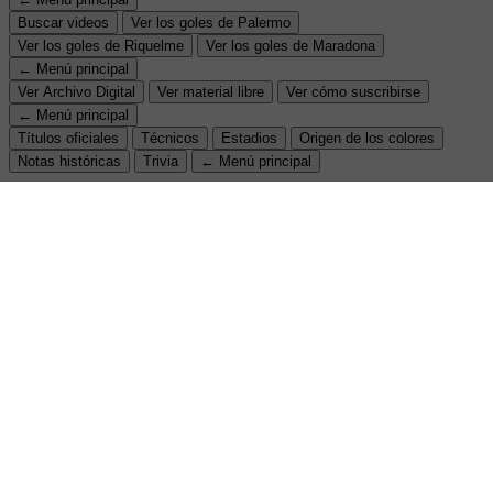
Buscar videos
Ver los goles de Palermo
Ver los goles de Riquelme
Ver los goles de Maradona
← Menú principal
Ver Archivo Digital
Ver material libre
Ver cómo suscribirse
← Menú principal
Títulos oficiales
Técnicos
Estadios
Origen de los colores
Notas históricas
Trivia
← Menú principal