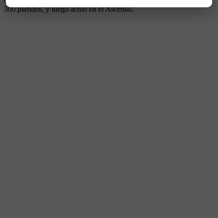
carrera en Vélez, donde su padre Armando Mauricio jugó más de
300 partidos, y luego actuó en el Ascenso.