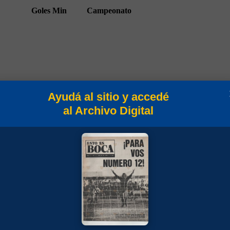
Goles
Min
Campeonato
Ayudá al sitio y accedé
90
Campeonato 1923
al Archivo Digital