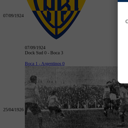
07/09/1924
C
07/09/1924
Dock Sud 0 - Boca 3
Boca 1 - Argentinos 0
25/04/1926